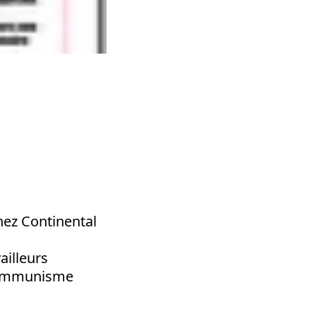
hez Continental
ailleurs
 communisme