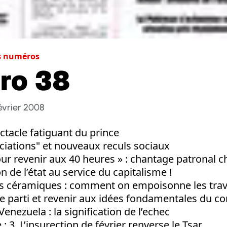
s numéros
ro 38
Février 2008
ectacle fatiguant du prince
ciations" et nouveaux reculs sociaux
ur revenir aux 40 heures » : chantage patronal c
n de l’état au service du capitalisme !
es céramiques : comment on empoisonne les trav
 le parti et revenir aux idées fondamentales du
nezuela : la signification de l’echec
: 3. L’insurection de février renverse le Tsar