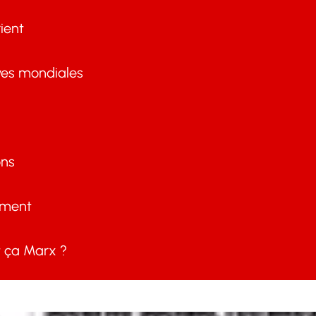
ient
ves mondiales
ons
ement
ça Marx ?