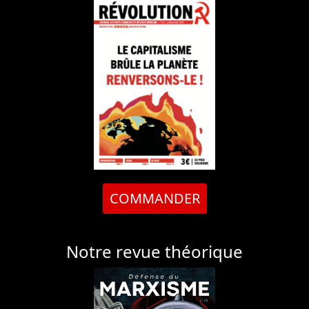
COMMANDER
Notre revue théorique