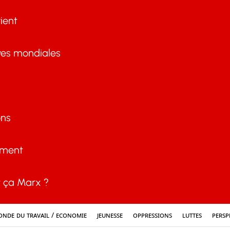
ient
ves mondiales
ons
ement
ça Marx ?
nde du travail / Economie
Jeunesse
Oppressions
Luttes
Persp