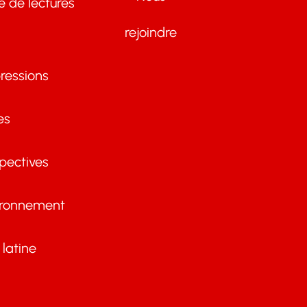
te de lectures
rejoindre
ressions
es
pectives
ironnement
latine