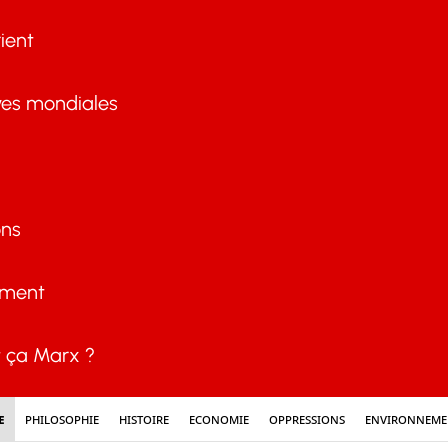
ient
ves mondiales
ons
ement
ça Marx ?
e
Philosophie
Histoire
Economie
Oppressions
Environneme