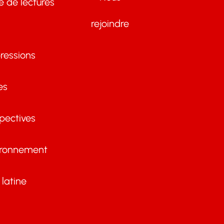
te de lectures
rejoindre
ressions
es
pectives
ironnement
latine