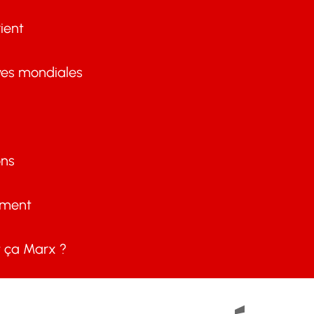
ient
ves mondiales
ons
ement
ça Marx ?