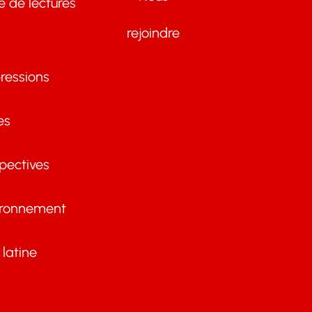
te de lectures
rejoindre
ressions
es
pectives
ironnement
latine