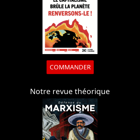
COMMANDER
Notre revue théorique