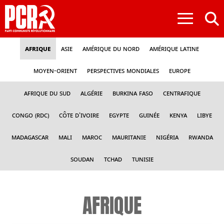
≡
Afrique
Asie
Amérique du nord
Amérique latine
Moyen-Orient
Perspectives mondiales
Europe
Afrique du sud
Algérie
Burkina Faso
Centrafique
Congo (RDC)
Côte d'Ivoire
Egypte
Guinée
Kenya
Libye
Madagascar
Mali
Maroc
Mauritanie
Nigéria
Rwanda
Soudan
Tchad
Tunisie
AFRIQUE