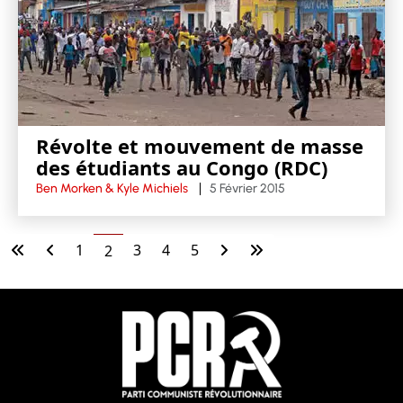
Révolte et mouvement de masse
des étudiants au Congo (RDC)
Ben Morken & Kyle Michiels
5 Février 2015
1
3
4
5
2