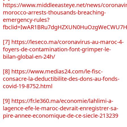
https://www.middleeasteye.net/news/coronavi
morocco-arrests-thousands-breaching-
emergency-rules?
fbclid=IwAR1BRu7dgHZXUN0HuOzgWeCWU7H
[7]
https://leseco.ma/coronavirus-au-maroc-4-
foyers-de-contamination-font-grimper-le-
bilan-global-en-24h/
[8]
https://www.medias24.com/le-fisc-
consacre-la-deductibilite-des-dons-au-fonds-
covid-19-8752.html
[9]
https://fr.le360.ma/economie/lahlimi-a-
lagence-efe-le-maroc-devrait-enregistrer-sa-
pire-annee-economique-de-ce-siecle-213239