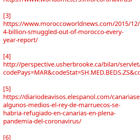
[3]
https://www.moroccoworldnews.com/2015/12/
4-billion-smuggled-out-of-morocco-every-
year-report/
[4]
http://perspective.usherbrooke.ca/bilan/servl
codePays=MAR&codeStat=SH.MED.BEDS.ZS&co
[5]
https://diariodeavisos.elespanol.com/canarias
algunos-medios-el-rey-de-marruecos-se-
habria-refugiado-en-canarias-en-plena-
pandemia-del-coronavirus/
[6]