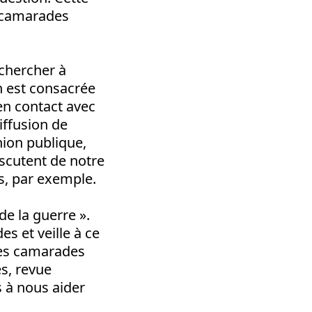
x camarades
 chercher à
n est consacrée
 en contact avec
iffusion de
nion publique,
iscutent de notre
es, par exemple.
de la guerre ».
es et veille à ce
, les camarades
es, revue
s à nous aider