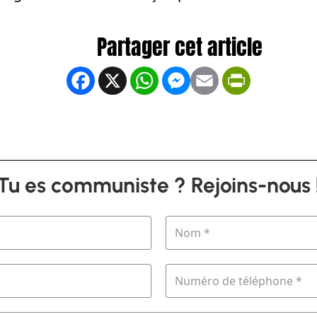
Facebook
X
WhatsApp
Messenger
Email
PrintFrien
Tu es communiste ? Rejoins-nous 