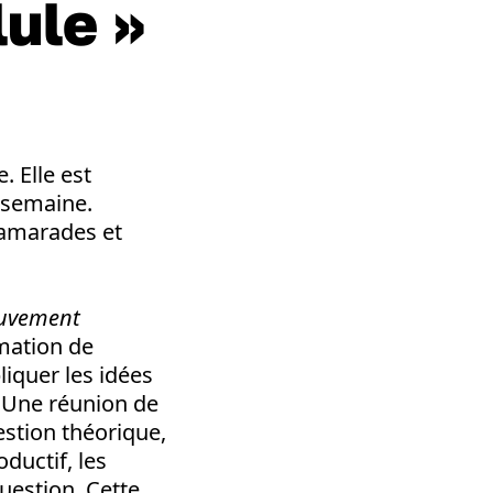
lule »
. Elle est
 semaine.
camarades et
ouvement
rmation de
liquer les idées
. Une réunion de
estion théorique,
ductif, les
uestion. Cette