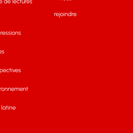
te de lectures
rejoindre
ressions
es
pectives
ironnement
latine