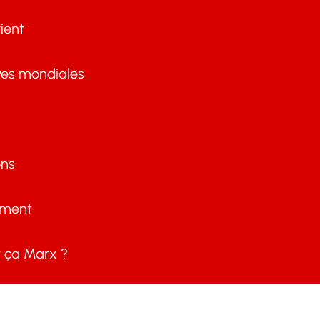
ient
ves mondiales
ons
ement
ça Marx ?