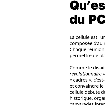
Qu’es
du PC
La cellule est l
composée d’au m
Chaque réunion 
permettre de plan
Comme le disait
révolutionnaire »
« cadres », c’es
et convaincre le
cellule débute d
historique, orga
camarades inter