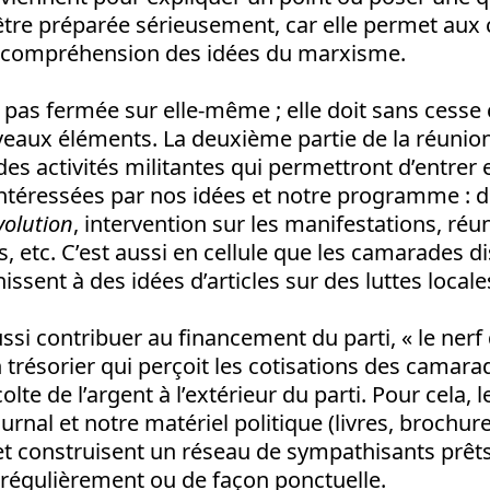
 être préparée sérieusement, car elle permet au
r compréhension des idées du marxisme.
t pas fermée sur elle-même ; elle doit sans cesse
veaux éléments. La deuxième partie de la réunio
 des activités militantes qui permettront d’entrer
ntéressées par nos idées et notre programme : d
volution
, intervention sur les manifestations, réu
es, etc. C’est aussi en cellule que les camarades d
hissent à des idées d’articles sur des luttes local
ussi contribuer au financement du parti, « le nerf 
 trésorier qui perçoit les cotisations des camarad
colte de l’argent à l’extérieur du parti. Pour cela
urnal et notre matériel politique (livres, brochur
 et construisent un réseau de sympathisants prêt
 régulièrement ou de façon ponctuelle.