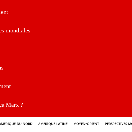
ent
es mondiales
ns
ment
a Marx ?
Amérique du nord
Amérique latine
Moyen-Orient
Perspectives m