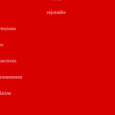
rejoindre
essions
es
pectives
ironnement
atine