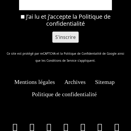
J’ai lu et j’accepte la
Politique de
confidentialité
Ce site est protégé par reCAPTCHA et la
Politique de Confidentalité
de Google ainsi
que les
Conditions de Service
s'appliquent.
Mentions légales
Archives
Sitemap
Politique de confidentialité
facebook
X
Instagram
Youtube
Tik Tok
Wha
T