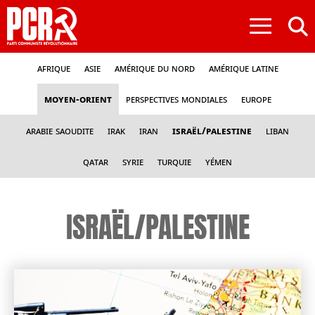
≡
Afrique
Asie
Amérique du nord
Amérique latine
Moyen-Orient
Perspectives mondiales
Europe
Arabie Saoudite
Irak
Iran
Israël/Palestine
Liban
Qatar
Syrie
Turquie
Yémen
ISRAËL/PALESTINE