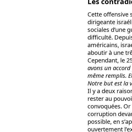
Les contradic
Cette offensive 
dirigeante israé
sociales d’une g
difficulté. Depu
américains, isra
aboutir à une tr
Cependant, le 25
avons un accord 
même remplis. Et
Notre but est la v
Il y a deux rais
rester au pouvoir
convoquées. Or i
corruption devan
possible, en s’a
ouvertement l’ex