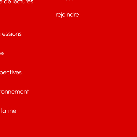
te de lectures
rejoindre
ressions
es
pectives
ironnement
latine