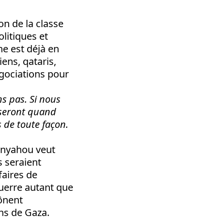
on de la classe
litiques et
ne est déjà en
ens, qataris,
égociations pour
s pas. Si nous
 seront quand
 de toute façon.
tanyahou veut
s seraient
faires de
guerre autant que
rônent
ens de Gaza.