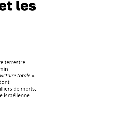
et les
e terrestre
amin
ictoire totale
».
 dont
lliers de morts,
e israélienne