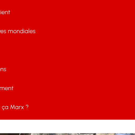
ient
ves mondiales
ons
ement
ça Marx ?