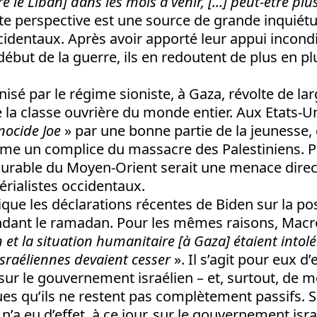
e le Liban] dans les mois à venir, [...] peut-être plu
te perspective est une source de grande inquiét
cidentaux. Après avoir apporté leur appui incondi
but de la guerre, ils en redoutent de plus en pl
isé par le régime sioniste, à Gaza, révolte de l
e la classe ouvrière du monde entier. Aux Etats-Un
nocide Joe
» par une bonne partie de la jeunesse, 
me un complice du massacre des Palestiniens. Pa
durable du Moyen-Orient serait une menace direc
érialistes occidentaux.
ique les déclarations récentes de Biden sur la pos
ndant le ramadan. Pour les mêmes raisons, Macr
et la situation humanitaire [à Gaza] étaient intol
israéliennes devaient cesser
». Il s’agit pour eux d
sur le gouvernement israélien – et, surtout, de m
es qu’ils ne restent pas complètement passifs. S
 n’a eu d’effet, à ce jour, sur le gouvernement isra