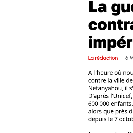
La gu
contr
impér
La rédaction
6 
A l’heure où nou
contre la ville 
Netanyahou, il s’
D’après l’Unicef,
600 000 enfants.
alors que près d
depuis le 7 octo