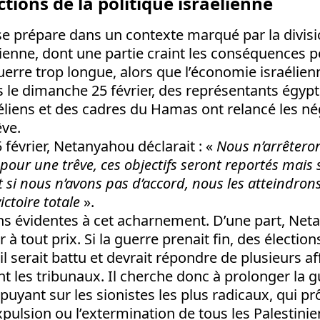
tions de la politique israélienne
se prépare dans un contexte marqué par la divisi
lienne, dont une partie craint les conséquences po
uerre trop longue, alors que l’économie israélien
is le dimanche 25 février, des représentants égypti
éliens et des cadres du Hamas ont relancé les n
êve.
 février, Netanyahou déclarait : «
Nous n’arrêteron
pour une trêve, ces objectifs seront reportés mais
 si nous n’avons pas d’accord, nous les atteindrons
ictoire totale
».
ons évidentes à cet acharnement. D’une part, Ne
 à tout prix. Si la guerre prenait fin, des élection
l serait battu et devrait répondre de plusieurs af
t les tribunaux. Il cherche donc à prolonger la 
ppuyant sur les sionistes les plus radicaux, qui p
pulsion ou l’extermination de tous les Palestini