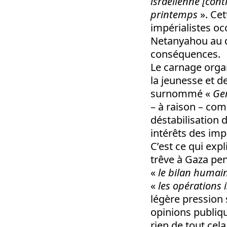
israélienne [contr
printemps
». Cet
impérialistes oc
Netanyahou au dé
conséquences.
Le carnage organ
la jeunesse et d
surnommé «
Ge
– à raison – com
déstabilisation 
intérêts des imp
C’est ce qui expl
trêve à Gaza pe
«
le bilan humain 
«
les opérations 
légère pression 
opinions publiqu
rien de tout cela