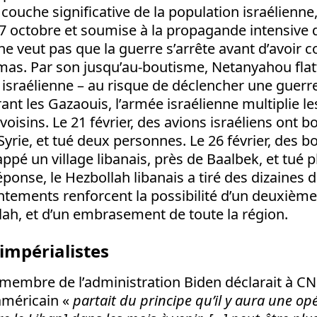
e couche significative de la population israélienn
 7 octobre et soumise à la propagande intensive 
e veut pas que la guerre s’arrête avant d’avoir
amas. Par son jusqu’au-boutisme, Netanyahou flat
 israélienne – au risque de déclencher une guerre
nt les Gazaouis, l’armée israélienne multiplie l
voisins. Le 21 février, des avions israéliens on
a Syrie, et tué deux personnes. Le 26 février, des 
appé un village libanais, près de Baalbek, et tué 
ponse, le Hezbollah libanais a tiré des dizaines 
ontements renforcent la possibilité d’un deuxièm
lah, et d’un embrasement de toute la région.
impérialistes
n membre de l’administration Biden déclarait à C
méricain «
partait du principe qu’il y aura une opé