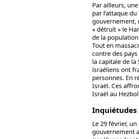
Par ailleurs, un
par l’attaque du
gouvernement, n
« détruit » le H
de la population
Tout en massacra
contre des pays 
la capitale de l
israéliens ont fr
personnes. En ré
Israël. Ces affr
Israël au Hezbol
Inquiétudes 
Le 29 février, u
gouvernement a