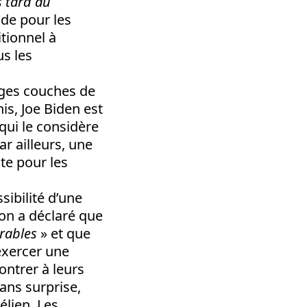
s tard au
ude pour les
tionnel à
us les
arges couches de
is, Joe Biden est
qui le considère
r ailleurs, une
te pour les
sibilité d’une
on a déclaré que
érables
» et que
’exercer une
ontrer à leurs
ans surprise,
élien. Les