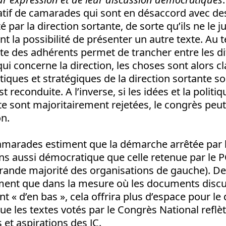
tif de camarades qui sont en désaccord avec des
 par la direction sortante, de sorte qu’ils ne le 
nt la possibilité de présenter un autre texte. Au 
ote des adhérents permet de trancher entre les d
ui concerne la direction, les choses sont alors clai
itiques et stratégiques de la direction sortante so
st reconduite. A l’inverse, si les idées et la politiq
te sont majoritairement rejetées, le congrès peut
on.
arades estiment que la démarche arrêtée par l
s aussi démocratique que celle retenue par le PC
 grande majorité des organisations de gauche). 
nt que dans la mesure où les documents discut
t « d’en bas », cela offrira plus d’espace pour le
que les textes votés par le Congrès National reflè
 et aspirations des JC.