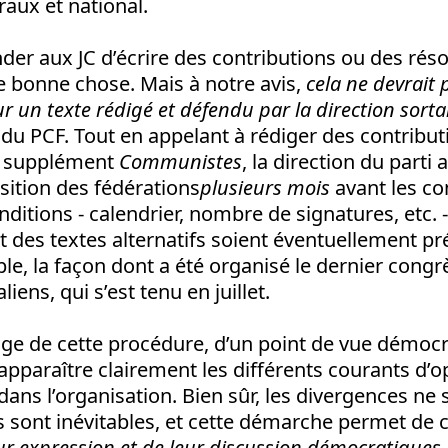
aux et national.
der aux JC d’écrire des contributions ou des réso
bonne chose. Mais à notre avis,
cela ne devrait 
ur un texte rédigé et défendu par la direction sort
du PCF. Tout en appelant à rédiger des contributi
e supplément
Communistes
, la direction du parti 
osition des fédérations
plusieurs mois
avant les co
nditions - calendrier, nombre de signatures, etc. 
des textes alternatifs soient éventuellement pré
le, la façon dont a été organisé le dernier congr
ens, qui s’est tenu en juillet.
age de cette procédure, d’un point de vue démocra
apparaître clairement les différents courants d’o
dans l’organisation. Bien sûr, les divergences ne 
es sont inévitables, et cette démarche permet de c
ur expression et de leur discussion démocratiques