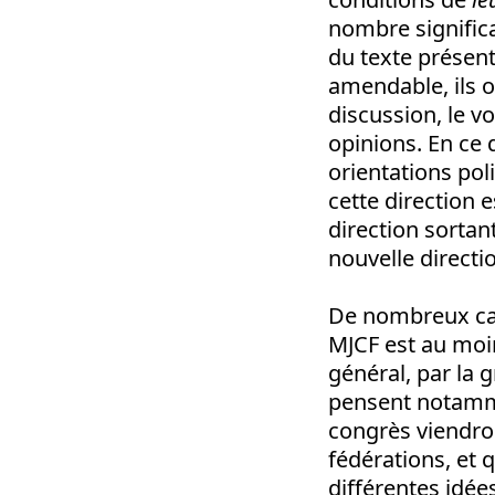
nombre significa
du texte présenté
amendable, ils o
discussion, le v
opinions. En ce q
orientations pol
cette direction e
direction sortan
nouvelle directi
De nombreux cam
MJCF est au moin
général, par la
pensent notamme
congrès viendron
fédérations, et 
différentes idées