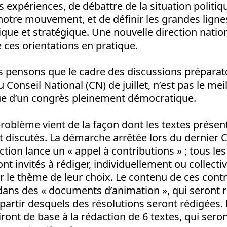
s expériences, de débattre de la situation politiq
tre mouvement, et de définir les grandes ligne
tique et stratégique. Une nouvelle direction natio
 ces orientations en pratique.
pensons que le cadre des discussions préparatoir
u Conseil National (CN) de juillet, n’est pas le m
nue d’un congrès pleinement démocratique.
 problème vient de la façon dont les textes prése
t discutés. La démarche arrêtée lors du dernier C
ection lance un « appel à contributions » ; tous le
 invités à rédiger, individuellement ou collect
r le thème de leur choix. Le contenu de ces cont
 dans des « documents d’animation », qui seront 
 partir desquels des résolutions seront rédigées. 
iront de base à la rédaction de 6 textes, qui ser