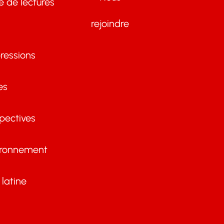
te de lectures
rejoindre
ressions
es
pectives
ironnement
latine