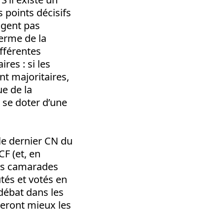
 points décisifs
jugent pas
terme de la
ifférentes
res : si les
nt majoritaires,
ue de la
 se doter d’une
e dernier CN du
F (et, en
Des camarades
és et votés en
 débat dans les
teront mieux les