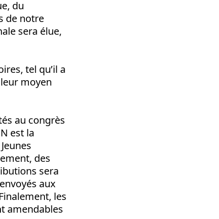
ue, du
s de notre
nale sera élue,
es, tel qu’il a
eilleur moyen
ntés au congrès
N est la
s Jeunes
ivement, des
ributions sera
renvoyés aux
Finalement, les
ont amendables