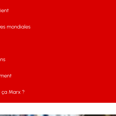
ient
ves mondiales
ons
ement
ça Marx ?