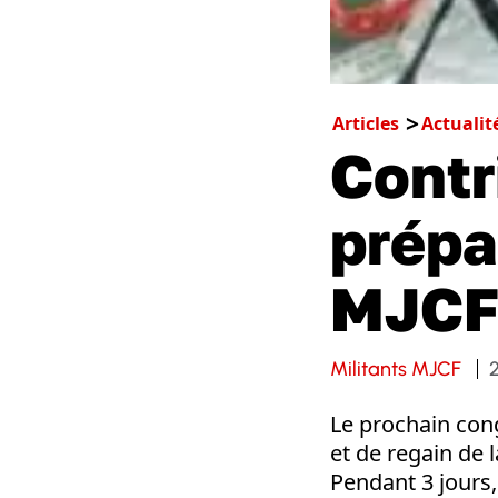
Articles
Actualit
Contr
prépa
MJC
Militants MJCF
Le prochain cong
et de regain de l
Pendant 3 jours,