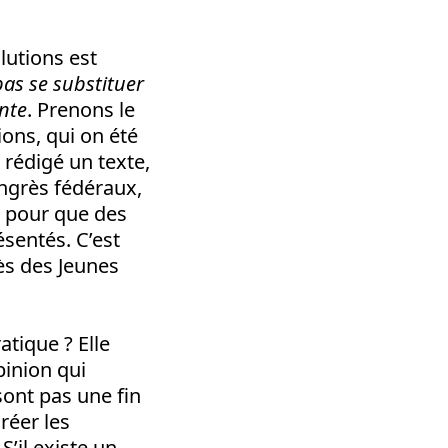
lutions est
pas se substituer
ante
. Prenons le
ons, qui on été
a rédigé un texte,
ngrès fédéraux,
- pour que des
sentés. C’est
ès des Jeunes
tique ? Elle
pinion qui
sont pas une fin
réer les
. S’il existe un