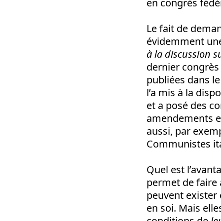
en congrès fédér
Le fait de deman
évidemment une 
à la discussion s
dernier congrès 
publiées dans l
l’a mis à la disp
et a posé des co
amendements et 
aussi, par exemp
Communistes itali
Quel est l’avant
permet de faire 
peuvent exister 
en soi. Mais ell
conditions de
le