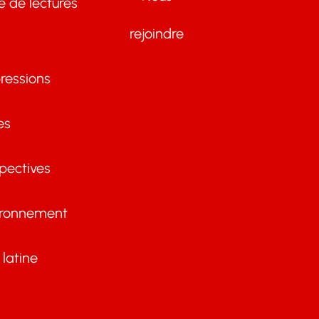
te de lectures
rejoindre
ressions
es
pectives
ironnement
latine