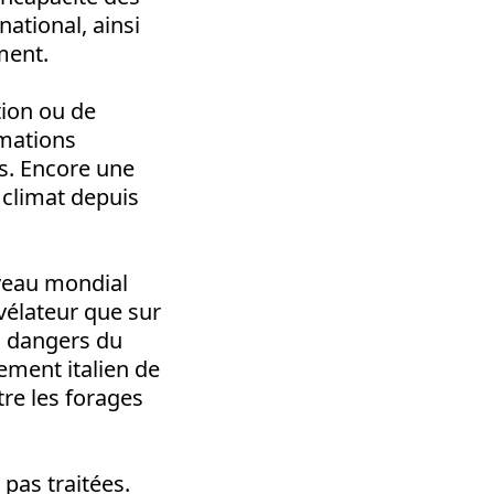
ational, ainsi
ment.
tion ou de
amations
ts. Encore une
 climat depuis
iveau mondial
évélateur que sur
es dangers du
ment italien de
re les forages
pas traitées.