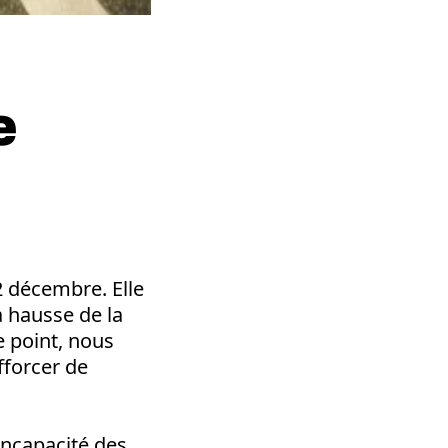
e
2 décembre. Elle
a hausse de la
e point, nous
fforcer de
incapacité des