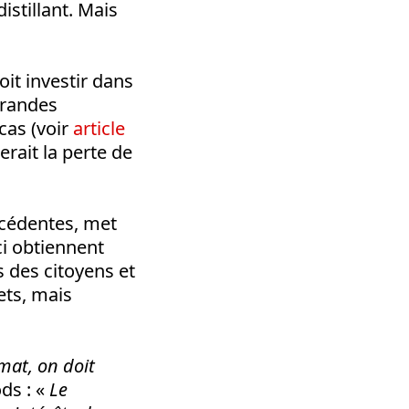
distillant. Mais
oit investir dans
grandes
cas (voir
article
erait la perte de
écédentes, met
ci obtiennent
és des citoyens et
ets, mais
imat, on doit
ds : «
Le