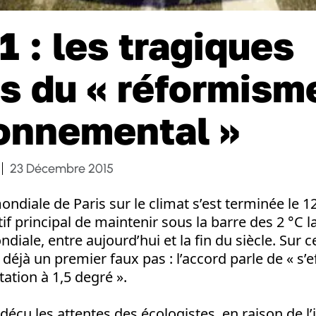
 : les tragiques
es du « réformism
onnemental »
23 Décembre 2015
ndiale de Paris sur le climat s’est terminée le 1
tif principal de maintenir sous la barre des 2 °C l
iale, entre aujourd’hui et la fin du siècle. Sur c
 déjà un premier faux pas : l’accord parle de « s’e
tation à 1,5 degré ».
déçu les attentes des écologistes, en raison de l’