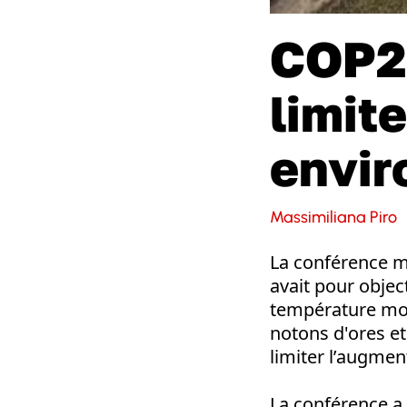
COP21
limit
envir
Massimiliana Piro
La conférence mo
avait pour objec
température mond
notons d'ores et
limiter l’augmen
La conférence a 