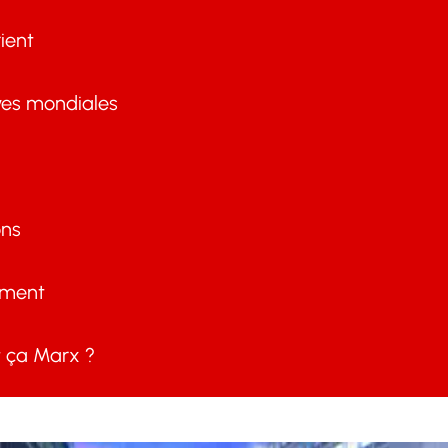
ient
ves mondiales
ons
ement
ça Marx ?