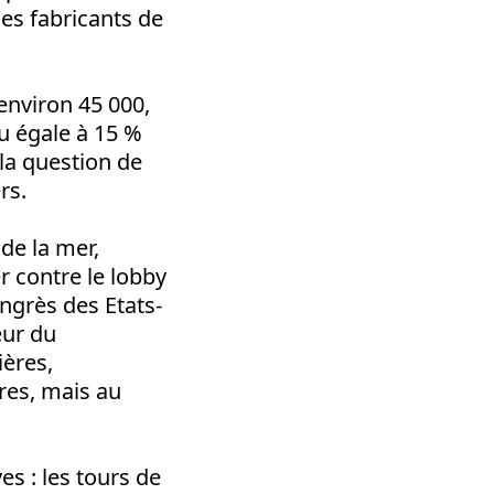
les fabricants de
environ 45 000,
u égale à 15 %
la question de
rs.
de la mer,
r contre le lobby
ongrès des Etats-
eur du
ières,
res, mais au
es : les tours de