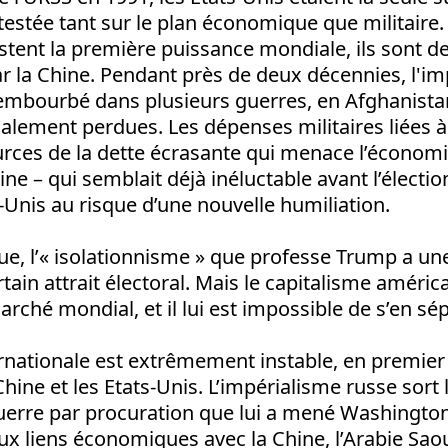
estée tant sur le plan économique que militaire. 
estent la première puissance mondiale, ils sont d
r la Chine. Pendant près de deux décennies, l'im
 embourbé dans plusieurs guerres, en Afghanista
inalement perdues. Les dépenses militaires liées à
urces de la dette écrasante qui menace l’économ
aine – qui semblait déjà inéluctable avant l’électi
-Unis au risque d’une nouvelle humiliation.
ue, l’« isolationnisme » que professe Trump a un
tain attrait électoral. Mais le capitalisme américai
rché mondial, et il lui est impossible de s’en sép
ernationale est extrêmement instable, en premier 
 Chine et les Etats-Unis. L’impérialisme russe sort 
uerre par procuration que lui a mené Washington 
x liens économiques avec la Chine, l’Arabie Saou