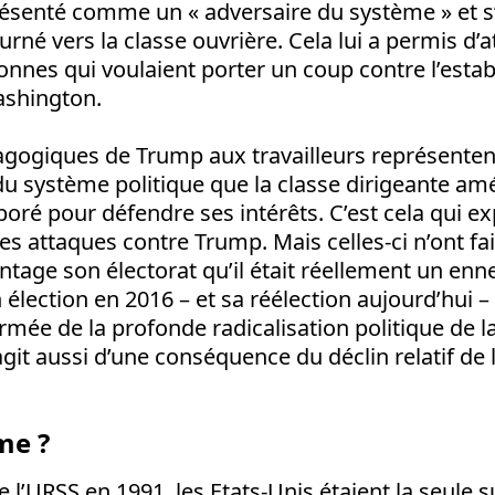
ésenté comme un « adversaire du système » et s
rné vers la classe ouvrière. Cela lui a permis d’a
onnes qui voulaient porter un coup contre l’esta
shington.
gogiques de Trump aux travailleurs représente
 du système politique que la classe dirigeante am
ré pour défendre ses intérêts. C’est cela qui ex
 attaques contre Trump. Mais celles-ci n’ont fa
tage son électorat qu’il était réellement un en
 élection en 2016 – et sa réélection aujourd’hui 
mée de la profonde radicalisation politique de la
’agit aussi d’une conséquence du déclin relatif de
me ?
e l’URSS en 1991, les Etats-Unis étaient la seule