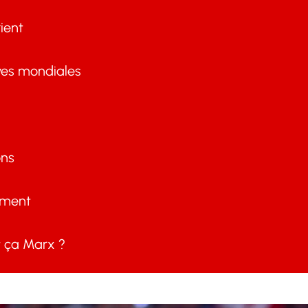
ient
ves mondiales
ons
ement
ça Marx ?