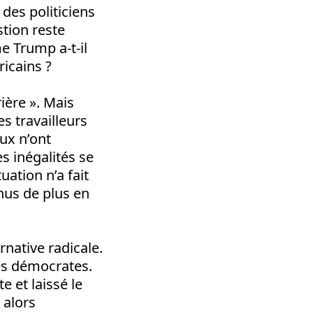
des politiciens
tion reste
 Trump a-t-il
ricains ?
ière ». Mais
s travailleurs
eux n’ont
s inégalités se
uation n’a fait
nus de plus en
rnative radicale.
les démocrates.
e et laissé le
 alors