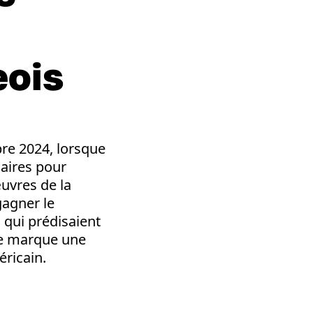
eois
bre 2024, lorsque
aires pour
œuvres de la
gagner le
 qui prédisaient
re marque une
éricain.