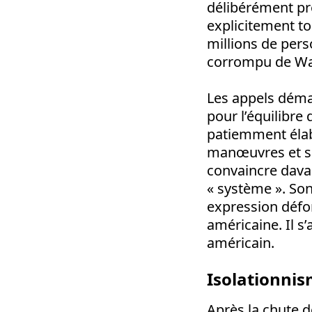
délibérément pr
explicitement tou
millions de pers
corrompu de Wa
Les appels déma
pour l’équilibre
patiemment élabo
manœuvres et ses
convaincre davan
« système ». Son
expression défor
américaine. Il s
américain.
Isolationnis
Après la chute d