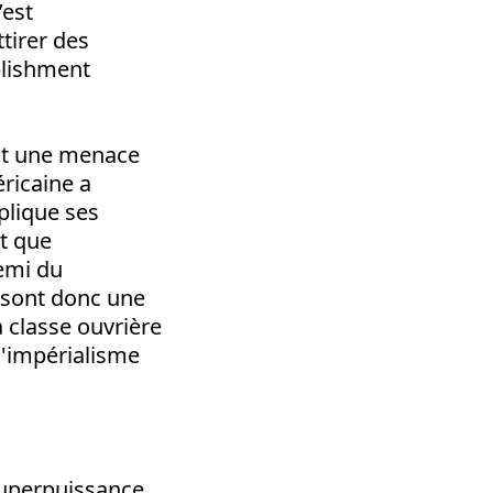
’est
ttirer des
blishment
nt une menace
éricaine a
plique ses
it que
nemi du
– sont donc une
 classe ouvrière
 l'impérialisme
 superpuissance