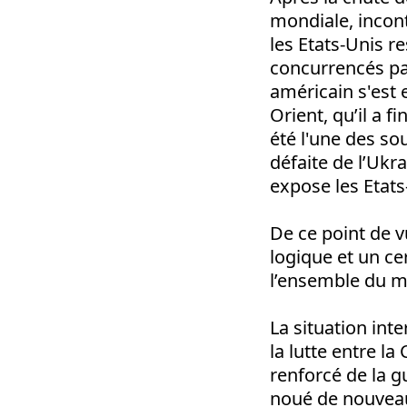
mondiale, incont
les Etats-Unis r
concurrencés pa
américain s'est
Orient, qu’il a f
été l'une des so
défaite de l’Ukr
expose les Etats
De ce point de v
logique et un cer
l’ensemble du ma
La situation int
la lutte entre la
renforcé de la g
noué de nouveau