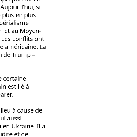
Aujourd’hui, si
e plus en plus
périalisme
n et au Moyen-
 ces conflits ont
ie américaine. La
on de Trump –
e certaine
n est lié à
arer.
lieu à cause de
lui aussi
en Ukraine. Il a
dite et de