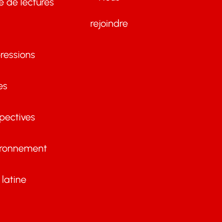
te de lectures
rejoindre
ressions
es
pectives
ironnement
latine