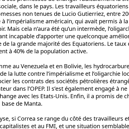
ciale, dans le pays. Les travailleurs équatorien
esses non tenues de Lucio Gutierriez, entre 200
e à l’impérialisme américain, qui avait permis à la
ir. Mais cela n’aura été qu’un intermède, l’oligarc
ant incapable d’apporter une quelconque amélio
e de la grande majorité des Equatoriens. Le tau
ment à 40% de la population active.
mme au Venezuela et en Bolivie, les hydrocarbur
e la lutte contre l’impérialisme et l’oligarchie lo
ier les contrats des sociétés pétrolières étrangè
ateur dans l’OPEP. Il s’est également engagé à ne 
change avec les Etats-Unis. Enfin, il a promis de 
a base de Manta.
yse, si Correa se range du côté des travailleurs et
capitalistes et au FMI, et une situation semblable