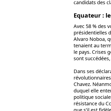
candidats des cl
Equateur : l
Avec 58 % des vo
présidentielles 
Alvaro Noboa, qu
tenaient au term
le pays. Crises 
sont succédées, r
Dans ses déclara
révolutionnaires
Chavez. Néanmoi
duquel elle ent
politique social
résistance du Co
que s’il est fid