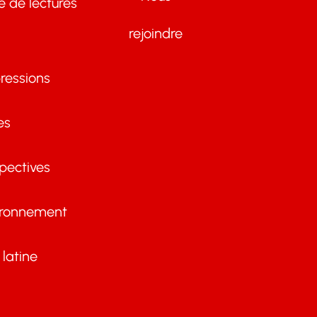
te de lectures
rejoindre
ressions
es
pectives
ironnement
latine