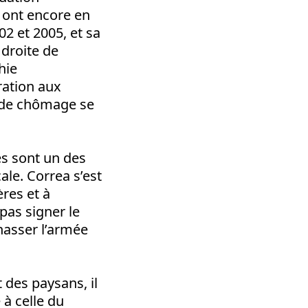
s ont encore en
2 et 2005, et sa
 droite de
hie
ration aux
x de chômage se
es sont un des
cale. Correa s’est
res et à
pas signer le
chasser l’armée
 des paysans, il
 à celle du