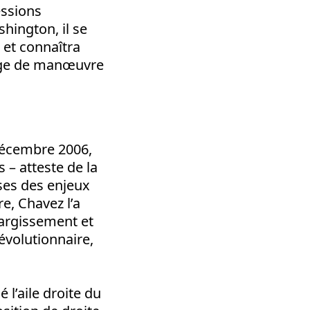
essions
shington, il se
 et connaîtra
arge de manœuvre
décembre 2006,
 – atteste de la
ses des enjeux
e, Chavez l’a
largissement et
évolutionnaire,
 l’aile droite du