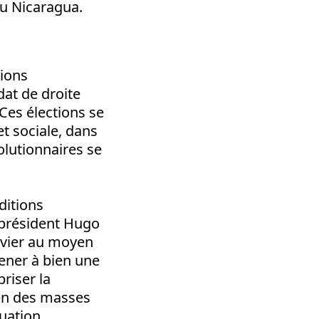
au Nicaragua.
tions
dat de droite
Ces élections se
et sociale, dans
olutionnaires se
ditions
e président Hugo
evier au moyen
ener à bien une
riser la
ien des masses
tuation