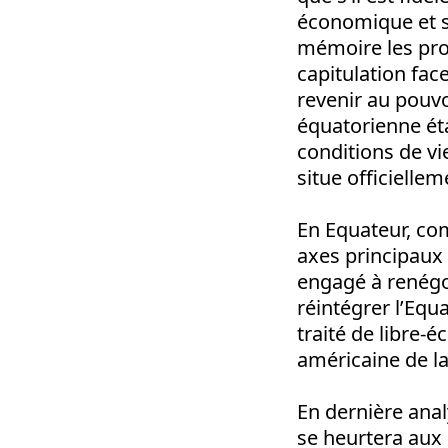
économique et so
mémoire les prom
capitulation fac
revenir au pouvo
équatorienne ét
conditions de vi
situe officielle
En Equateur, co
axes principaux d
engagé à renégoc
réintégrer l’Equ
traité de libre-é
américaine de l
En dernière anal
se heurtera aux 