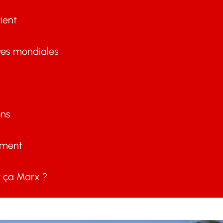
ient
ves mondiales
ons
ement
ça Marx ?