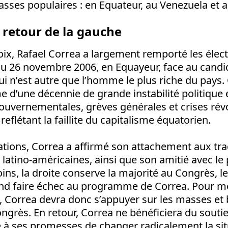
asses populaires : en Equateur, au Venezuela et 
e retour de la gauche
ix, Rafael Correa a largement remporté les élec
du 26 novembre 2006, en Equayeur, face au candi
i n’est autre que l’homme le plus riche du pays. 
e d’une décennie de grande instabilité politique 
gouvernementales, grèves générales et crises rév
eflétant la faillite du capitalisme équatorien.
tions, Correa a affirmé son attachement aux tra
 latino-américaines, ainsi que son amitié avec l
ns, la droite conserve la majorité au Congrès, l
end faire échec au programme de Correa. Pour m
e, Correa devra donc s’appuyer sur les masses et b
ngrès. En retour, Correa ne bénéficiera du sout
èle à ses promesses de changer radicalement la si