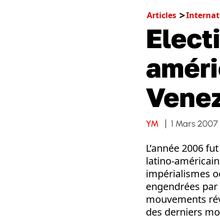
Articles
Internat
Elect
améri
Venez
YM
1 Mars 2007
L’année 2006 fut
latino-américain
impérialismes o
engendrées par l
mouvements révo
des derniers moi