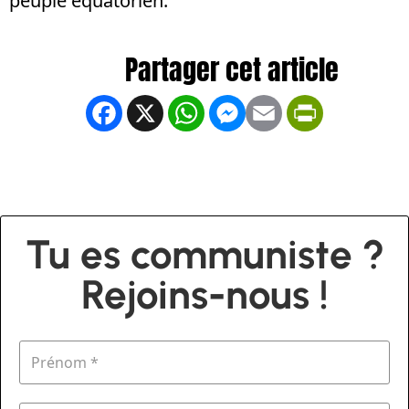
peuple équatorien.
Facebook
X
WhatsApp
Messenger
Email
PrintFrien
Tu es communiste ?
Rejoins-nous !