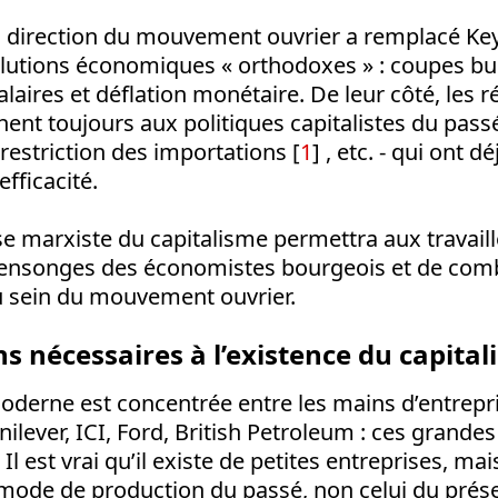
 la direction du mouvement ouvrier a remplacé Key
solutions économiques « orthodoxes » : coupes bu
alaires et déflation monétaire. De leur côté, les 
ent toujours aux politiques capitalistes du passé
estriction des importations [
1
] , etc. - qui ont 
fficacité.
e marxiste du capitalisme permettra aux travail
mensonges des économistes bourgeois et de com
au sein du mouvement ouvrier.
ns nécessaires à l’existence du capita
oderne est concentrée entre les mains d’entrepr
ilever, ICI, Ford, British Petroleum : ces grandes
Il est vrai qu’il existe de petites entreprises, mai
 mode de production du passé, non celui du prése