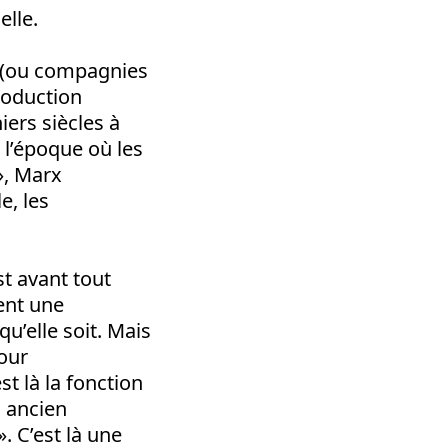
lle.
s (ou compagnies
roduction
ers siècles à
 l’époque où les
», Marx
e, les
st avant tout
ent une
u’elle soit. Mais
our
st là la fonction
, ancien
». C’est là une