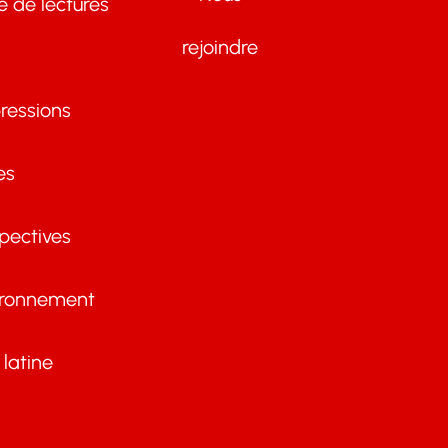
te de lectures
rejoindre
ressions
es
pectives
ironnement
latine