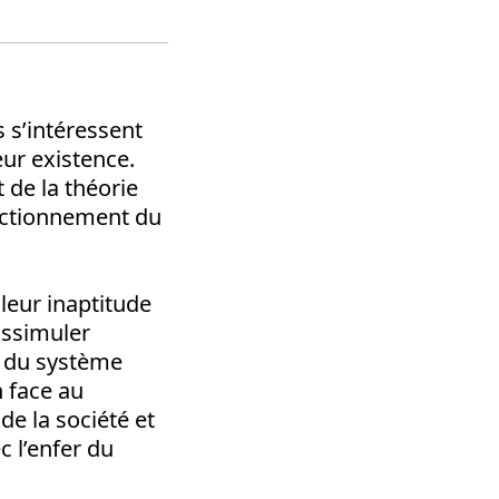
s s’intéressent
eur existence.
t de la théorie
nctionnement du
 leur inaptitude
issimuler
té du système
n face au
de la société et
c l’enfer du