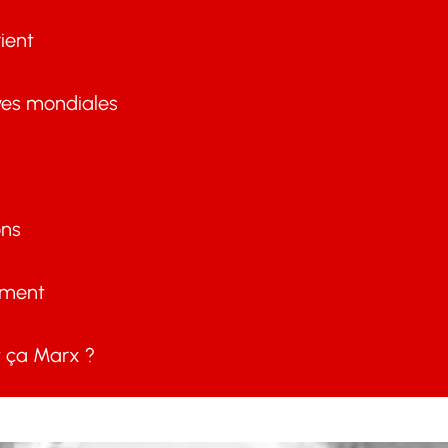
ient
ves mondiales
ons
ement
ça Marx ?