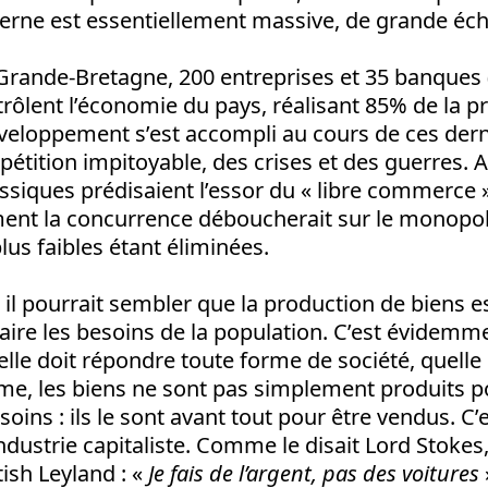
rne est essentiellement massive, de grande éche
 Grande-Bretagne, 200 entreprises et 35 banque
trôlent l’économie du pays, réalisant 85% de la p
veloppement s’est accompli au cours de ces derni
étition impitoyable, des crises et des guerres. A
ssiques prédisaient l’essor du « libre commerce 
ent la concurrence déboucherait sur le monopol
lus faibles étant éliminées.
il pourrait sembler que la production de biens e
faire les besoins de la population. C’est évidemm
elle doit répondre toute forme de société, quelle q
sme, les biens ne sont pas simplement produits p
soins : ils le sont avant tout pour être vendus. C’e
industrie capitaliste. Comme le disait Lord Stokes
tish Leyland : «
Je fais de l’argent, pas des voitures