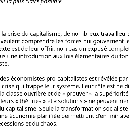
t la plus claire possible.
n
 la crise du capitalisme, de nombreux tra­vailleur
s veulent comprendre les forces qui gouvernent l
texte est de leur offrir, non pas un exposé comple
s une introduction aux lois élémentaires du fo
ste.
é des économistes pro-capitalistes est révélée par
crise qui frappe leur système. Leur rôle est de d
 la classe ouvrière et de « prouver » la supériori
 leurs « théories » et « solutions » ne peuvent rie
 capitalisme. Seule la transformation socialiste 
’une économie planifiée permettront d’en finir ave
cessions et du chaos.