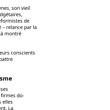
nes, son vieil
dgétaires,
réformistes de
 – relance par la
déjà montré
leurs conscients
battre
lisme
ises
 firmes do­
s elles
nt. La