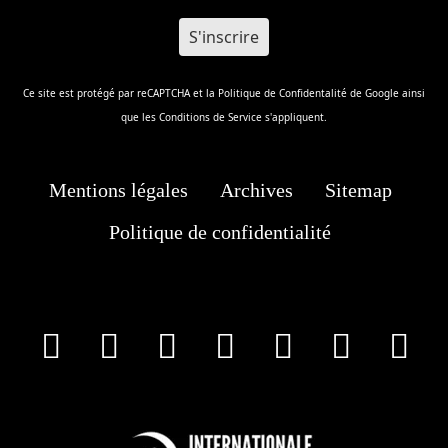
Ce site est protégé par reCAPTCHA et la
Politique de Confidentalité
de Google ainsi
que les
Conditions de Service
s'appliquent.
Mentions légales
Archives
Sitemap
Politique de confidentialité
facebook
X
Instagram
Youtube
Tik Tok
Wha
T