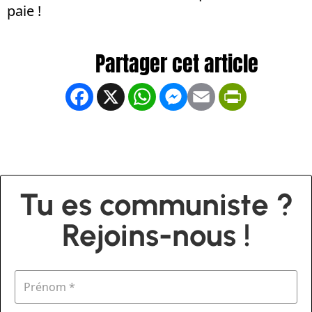
paie !
Facebook
X
WhatsApp
Messenger
Email
PrintFrien
Tu es communiste ?
Rejoins-nous !