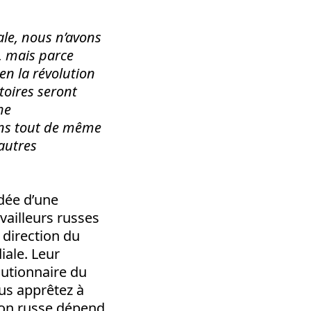
ale, nous n’avons
, mais parce
en la révolution
toires seront
he
rons tout de même
’autres
idée d’une
vailleurs russes
 direction du
iale. Leur
lutionnaire du
ous apprêtez à
tion russe dépend