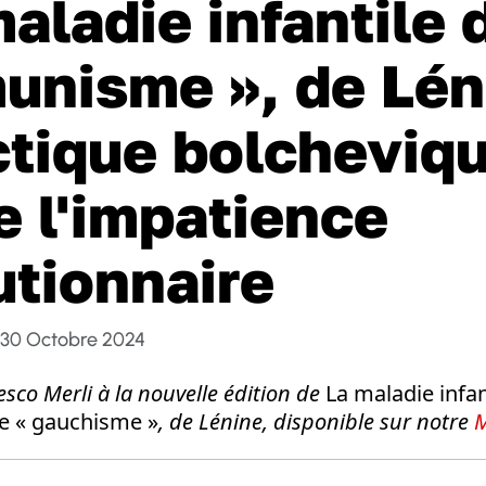
maladie infantile 
nisme », de Lén
ctique bolcheviq
e l'impatience
utionnaire
30 Octobre 2024
sco Merli à la nouvelle édition de
La maladie infan
e « gauchisme »
,
de Lénine, disponible sur notre
M