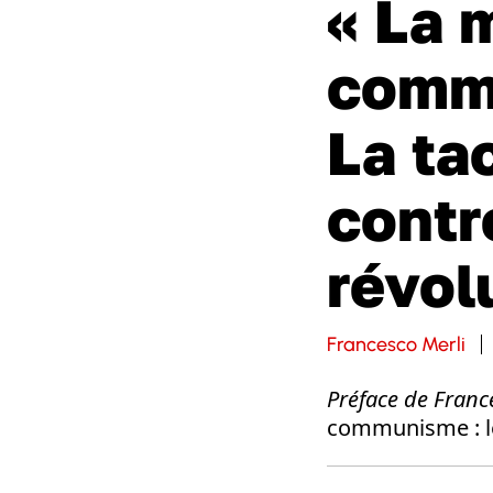
« La 
commu
La ta
contr
révol
Francesco Merli
Préface de France
communisme : l