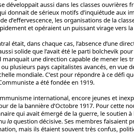
se développait aussi dans les classes ouvrières f
qui donnait de sérieux motifs d’inquiétude aux im
de d’effervescence, les organisations de la class
pidement et opéraient un puissant virage vers l
ral était, dans chaque cas, l’absence d’une direc
ussi solide que l’avait été le parti bolchevik pour
Il manquait une direction capable de mener les tr
ou plusieurs pays capitalistes avancés, en vue d
échelle mondiale. C’est pour répondre à ce défi qu
e Communiste a été fondée en 1919.
ommunisme international, encore jeunes et inex
tour de la bannière d’Octobre 1917. Pour cette no
naire qui avait émergé de la guerre, le soutien à 
enu
la
question décisive. Ses membres faisaient p
tion, mais ils étaient souvent très confus, poli