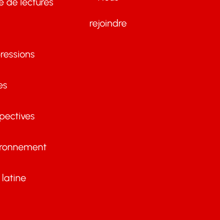
te de lectures
rejoindre
ressions
es
pectives
ironnement
latine