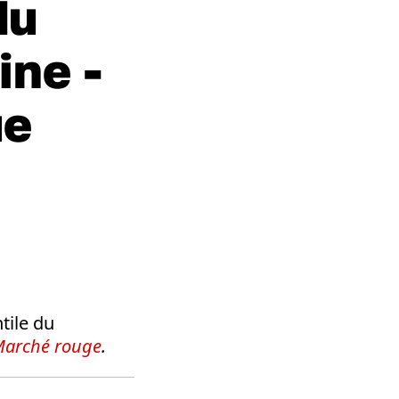
du
ine -
ue
tile du
arché rouge
.