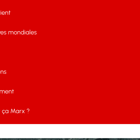
ient
ves mondiales
ons
ement
ça Marx ?