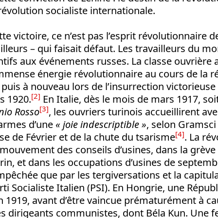
évolution socialiste internationale.
te victoire, ce n’est pas l’esprit révolutionnaire
leurs – qui faisait défaut. Les travailleurs du m
entifs aux événements russes. La classe ouvrière 
mmense énergie révolutionnaire au cours de la r
uis à nouveau lors de l’insurrection victorieuse
[2]
s 1920.
En Italie, dès le mois de mars 1917, so
[3]
nio Rosso
, les ouvriers turinois accueillirent 
larmes d’une
« joie indescriptible »
, selon Gramsci 
[4]
sse de Février et de la chute du tsarisme
. La rév
 mouvement des conseils d’usines, dans la grève
Turin, et dans les occupations d’usines de septemb
empêchée que par les tergiversations et la capitul
rti Socialiste Italien (PSI). En Hongrie, une Répub
n 1919, avant d’être vaincue prématurément à ca
s dirigeants communistes, dont Béla Kun. Une f