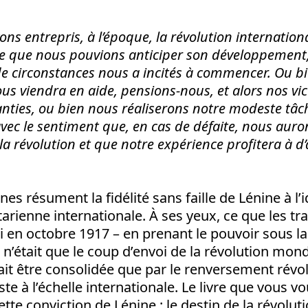
n
s entrepris, à l’époque, la révolution internation
dée que nous pouvions anticiper son développement
e circonstances nous a incités à commencer. Ou bi
us viendra en aide, pensions-nous, et alors nos vic
ties, ou bien nous réaliserons notre modeste tâc
avec le sentiment que, en cas de défaite, nous au
 la révolution et que notre expérience profitera à d
es résument la fidélité sans faille de Lénine à l’
tarienne internationale. À ses yeux, ce que les tra
 en octobre 1917 – en prenant le pouvoir sous la
– n’était que le coup d’envoi de la révolution mond
ait être consolidée que par le renversement révo
ste à l’échelle internationale. Le livre que vous v
cette conviction de Lénine : le destin de la révolu