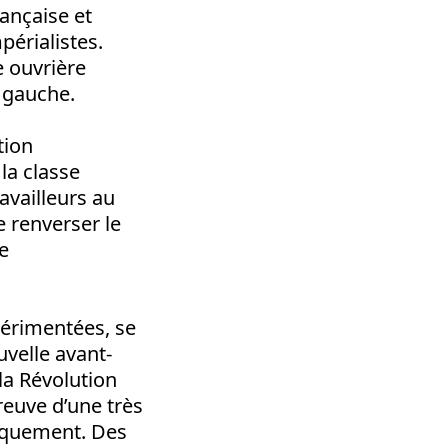
rançaise et
périalistes.
e ouvrière
a gauche.
tion
 la classe
availleurs au
e renverser le
e
périmentées, se
uvelle avant-
la Révolution
reuve d’une très
tiquement. Des