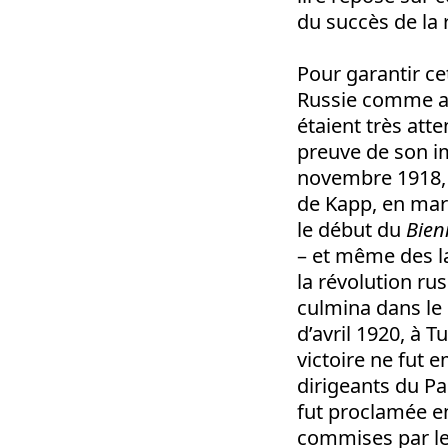
du succès de la r
Pour garantir cet
Russie comme ail
étaient très att
preuve de son i
novembre 1918, p
de Kapp, en mar
le début du
Bien
– et même des 
la révolution ru
culmina dans le
d’avril 1920, à 
victoire ne fut 
dirigeants du Pa
fut proclamée e
commises par le