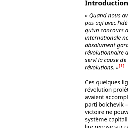
Introductio
« Quand nous avon
pas agi avec l’i
qu’un concours d
internationale no
absolument garan
révolutionnaire 
servi la cause de
[1]
révolutions. »
Ces quelques lign
révolution prolé
avaient accompli
parti bolchevik 
victoire ne pouv
système capitali
lire repose sur 