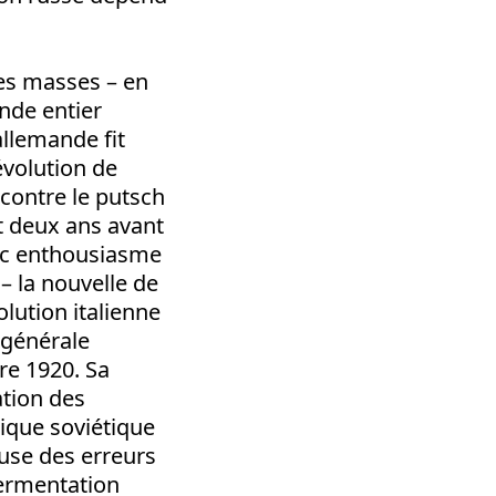
 des masses – en
onde entier
allemande fit
évolution de
 contre le putsch
it deux ans avant
avec enthousiasme
– la nouvelle de
olution italienne
 générale
re 1920. Sa
ation des
lique soviétique
use des erreurs
ermentation