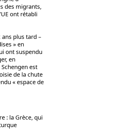
ns des migrants,
’UE ont rétabli
 ans plus tard –
dises » en
 qui ont suspendu
er, en
ns Schengen est
isie de la chute
endu « espace de
 : la Grèce, qui
 turque