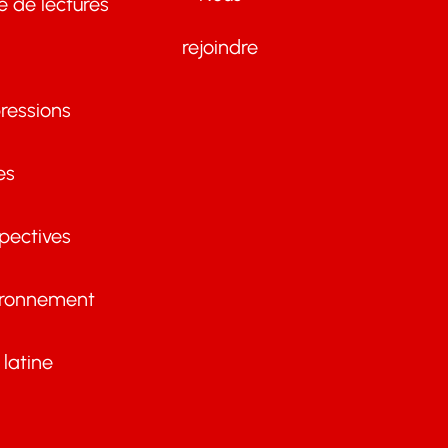
te de lectures
rejoindre
ressions
es
pectives
ironnement
latine