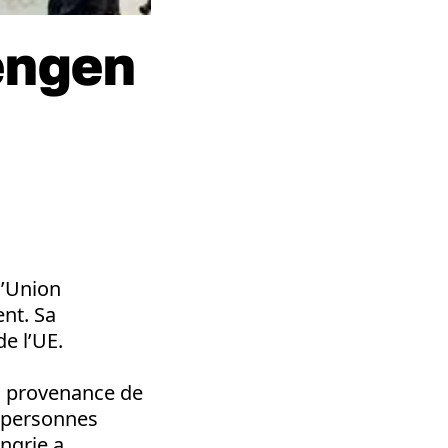
engen
l’Union
nt. Sa
e l’UE.
en provenance de
e personnes
ngrie a