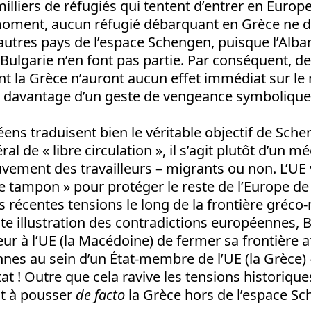
illiers de réfugiés qui tentent d’entrer en Europe
 moment, aucun réfugié débarquant en Grèce ne d
’autres pays de l’espace Schengen, puisque l’Alban
 Bulgarie n’en font pas partie. Par conséquent,
nt la Grèce n’auront aucun effet immédiat sur 
git davantage d’un geste de vengeance symbolique
ens traduisent bien le véritable objectif de Schen
al de « libre circulation », il s’agit plutôt d’un
vement des travailleurs – migrants ou non. L’UE v
 tampon » pour protéger le reste de l’Europe de 
es récentes tensions le long de la frontière gréc
te illustration des contradictions européennes, B
eur à l’UE (la Macédoine) de fermer sa frontière a
nes au sein d’un État-membre de l’UE (la Grèce) 
tat ! Outre que cela ravive les tensions historiqu
nt à pousser
de facto
la Grèce hors de l’espace Sc