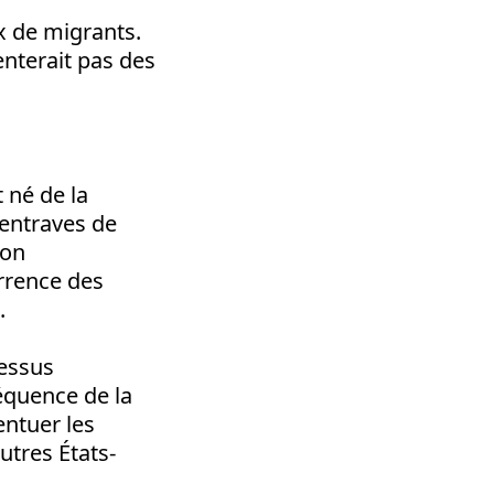
x de migrants.
tenterait pas des
 né de la
 entraves de
ion
rrence des
.
cessus
équence de la
ntuer les
utres États-