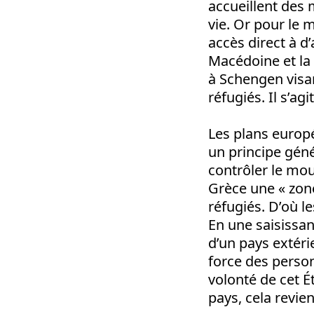
accueillent des m
vie. Or pour le
accès direct à d
Macédoine et la
à Schengen visa
réfugiés. Il s’a
Les plans europé
un principe génér
contrôler le mou
Grèce une « zone
réfugiés. D’où l
En une saisissan
d’un pays extéri
force des person
volonté de cet É
pays, cela revie