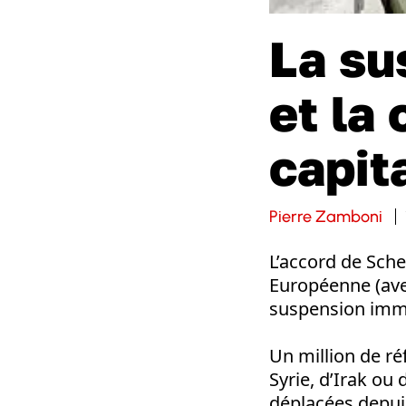
La su
et la 
capit
Pierre Zamboni
L’accord de Sche
Européenne (avec
suspension immi
Un million de ré
Syrie, d’Irak ou
déplacées depui