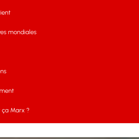
ient
ves mondiales
ons
ement
ça Marx ?