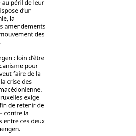
 au péril de leur
ispose d’un
ie, la
 des amendements
le mouvement des
.
gen : loin d’être
 mécanisme pour
eut faire de la
la crise des
o-macédonienne.
ruxelles exige
fin de retenir de
– contre la
es entre ces deux
hengen.