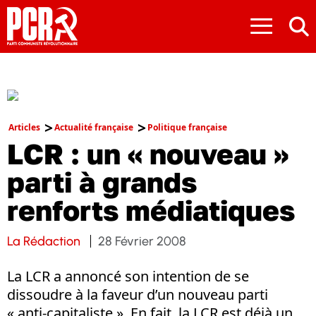
≡
Articles
Actualité française
Politique française
LCR : un « nouveau »
parti à grands
renforts médiatiques
La Rédaction
28 Février 2008
La LCR a annoncé son intention de se
dissoudre à la faveur d’un nouveau parti
« anti-capitaliste ». En fait, la LCR est déjà un