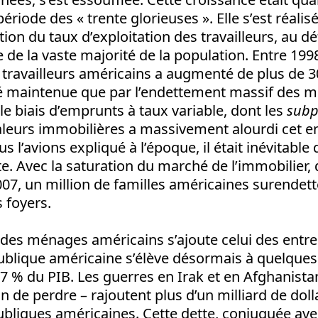
période des « trente glorieuses ». Elle s’est réalis
ation du taux d’exploitation des travailleurs, au d
e de la vaste majorité de la population. Entre 1998
s travailleurs américains a augmenté de plus de
été maintenue que par l’endettement massif des 
 biais d’emprunts à taux variable, dont les
subp
aleurs immobilières a massivement alourdi cet 
l’avions expliqué à l’époque, il était inévitable 
te. Avec la saturation du marché de l’immobilier, 
07, un million de familles américaines surendett
s foyers.
des ménages américains s’ajoute celui des entre
 publique américaine s’élève désormais à quelques
 67 % du PIB. Les guerres en Irak et en Afghanistan
in de perdre – rajoutent plus d’un milliard de dol
bliques américaines. Cette dette, conjuguée ave