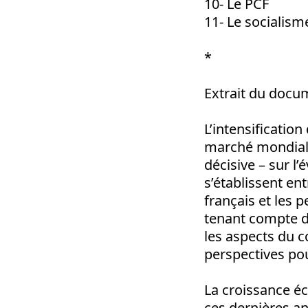
10- Le PCF
11- Le socialism
*
Extrait du docu
L’intensification
marché mondial 
décisive – sur l’
s’établissent ent
français et les 
tenant compte du
les aspects du c
perspectives pou
La croissance é
ces dernières an