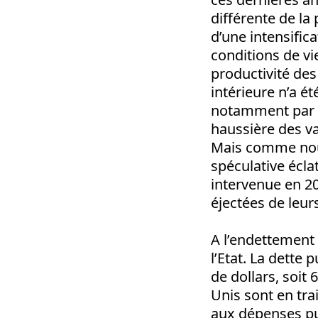
différente de la 
d’une intensific
conditions de vi
productivité de
intérieure n’a 
notamment par le
haussière des v
Mais comme nous 
spéculative écla
intervenue en 20
éjectées de leur
A l’endettement 
l’Etat. La dette
de dollars, soit
Unis sont en tra
aux dépenses pu