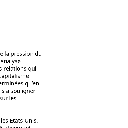
que la pression du
 analyse,
s relations qui
 capitalisme
terminées qu’en
ns à souligner
sur les
es Etats-Unis,
litativement