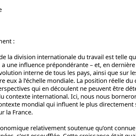
e
ment :
 de la division internationale du travail est telle 
a une influence prépondérante – et, en dernière
évolution interne de tous les pays, ainsi que sur le
re eux à l’échelle mondiale. La position réelle du
perspectives qui en découlent ne peuvent être dé
 contexte international. Ici, nous nous bornero
ontexte mondial qui influent le plus directement 
r la France.
conomique relativement soutenue qu’ont connue l
nées, s’est essoufflée. Cette croissance était qua