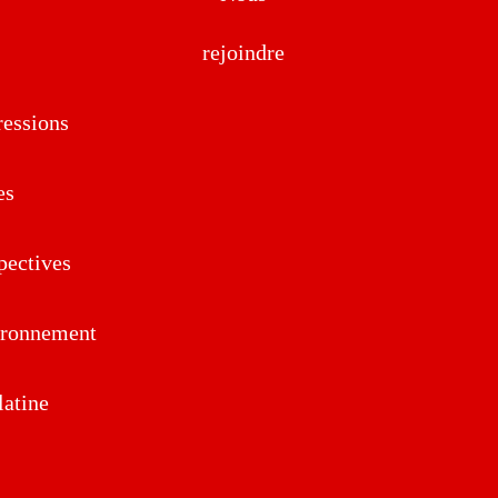
rejoindre
essions
es
pectives
ironnement
atine