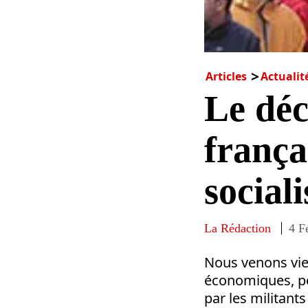
Articles
Actualit
Le déc
françai
social
La Rédaction
4 F
Nous venons vien
économiques, pol
par les militant