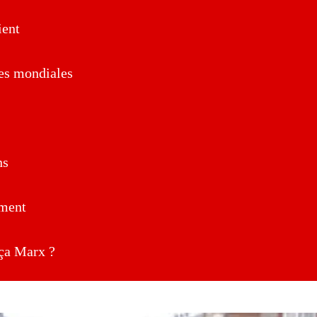
ent
es mondiales
ns
ment
a Marx ?