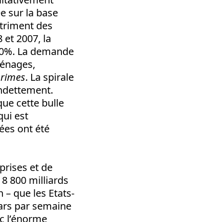
ée sur la base
étriment des
 et 2007, la
 30%. La demande
ménages,
rimes
. La spirale
endettement.
que cette bulle
qui est
ées ont été
prises et de
 8 800 milliards
 – que les Etats-
lars par semaine
c l’énorme