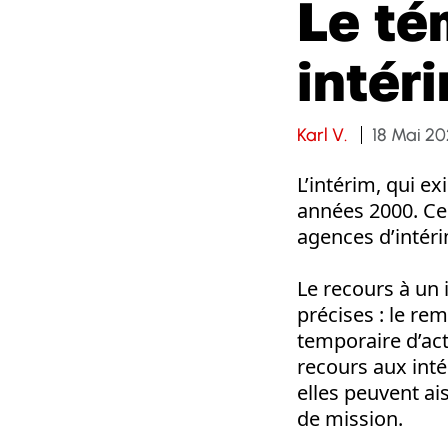
Le té
intér
Karl V.
18 Mai 2
L’intérim, qui e
années 2000. Ce
agences d’intéri
Le recours à un i
précises : le r
temporaire d’act
recours aux inté
elles peuvent ai
de mission.