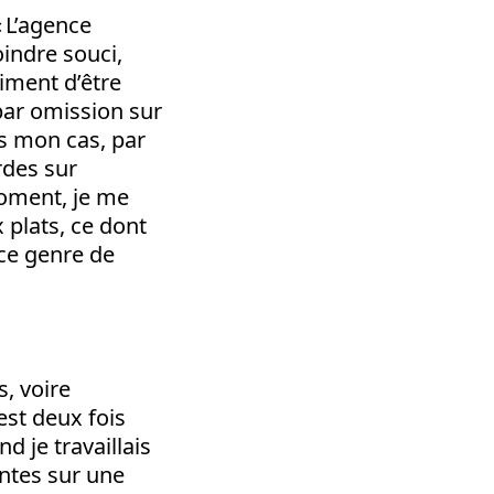
« L’agence
oindre souci,
iment d’être
 par omission sur
ns mon cas, par
rdes sur
moment, je me
 plats, ce dont
 ce genre de
, voire
est deux fois
 je travaillais
entes sur une