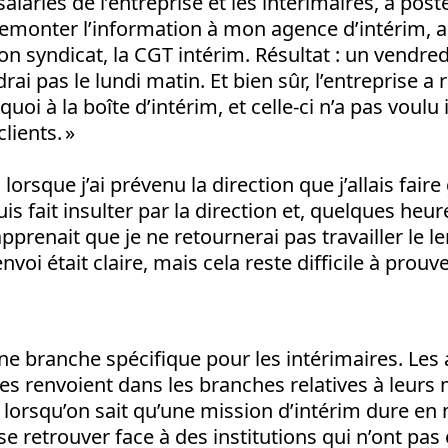
lariés de l’entreprise et les intérimaires, à poste
remonter l’information à mon agence d’intérim, 
 syndicat, la CGT intérim. Résultat : un vendredi 
rai pas le lundi matin. Et bien sûr, l’entreprise a 
uoi à la boîte d’intérim, et celle-ci n’a pas voulu 
lients. »
, lorsque j’ai prévenu la direction que j’allais fai
is fait insulter par la direction et, quelques heur
renait que je ne retournerai pas travailler le l
oi était claire, mais cela reste difficile à prouver
ne branche spécifique pour les intérimaires. Les 
es renvoient dans les branches relatives à leurs 
é lorsqu’on sait qu’une mission d’intérim dure e
e retrouver face à des institutions qui n’ont pas