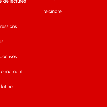
te de lectures
rejoindre
ressions
es
pectives
ironnement
latine