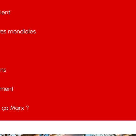
ient
ves mondiales
ons
ement
ça Marx ?