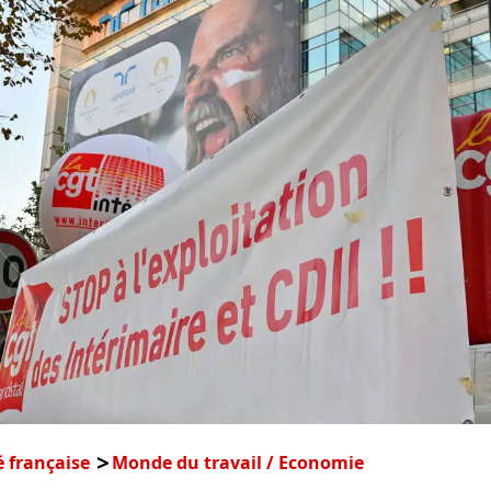
é française
Monde du travail / Economie