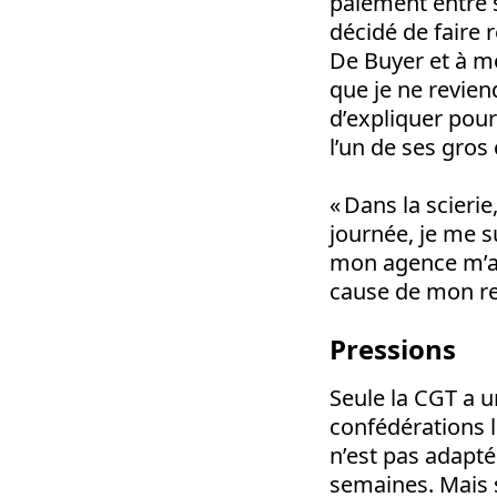
paiement entre sa
décidé de faire 
De Buyer et à mon
que je ne reviend
d’expliquer pourq
l’un de ses gros c
« Dans la scierie
journée, je me su
mon agence m’app
cause de mon renv
Pressions
Seule la CGT a u
confédérations l
n’est pas adapt
semaines. Mais s