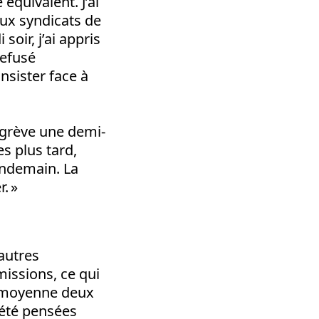
 équivalent. J’ai
aux syndicats de
soir, j’ai appris
refusé
insister face à
re grève une demi-
es plus tard,
endemain. La
. »
autres
missions, ce qui
n moyenne deux
 été pensées