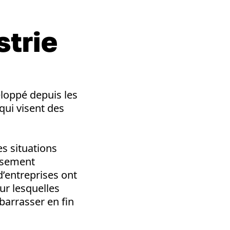
strie
eloppé depuis les
ui visent des
es situations
issement
d’entreprises ont
ur lesquelles
barrasser en fin