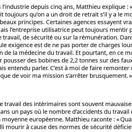
 l’industrie depuis cinq ans, Matthieu explique : 
t toujours qu’on a un droit de retrait s’il y a le m
 beaux principes. Certaines agences essayent vra
is l’entreprise utilisatrice peut toujours mentir
e travail, de sécurité ou sur la rémunération. Da
le exigence est de ne pas porter de charges lou
de la médecine du travail. Et pourtant, en ce 
r pousser des bobines de 2,2 tonnes sur des faux
ais entendu parler. C’est à moi de faire remonter
isque de voir ma mission s’arrêter brusquement. »
e travail des intérimaires sont souvent mauvaises
ns un pays où le nombre d’accidents du travail 
a moyenne européenne. Matthieu raconte : « Quand
failli mourir à cause des normes de sécurité défici