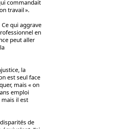
 qui commandait
n travail ».
. Ce qui aggrave
professionnel en
nce peut aller
la
justice, la
’on est seul face
iquer, mais « on
sans emploi
mais il est
 disparités de