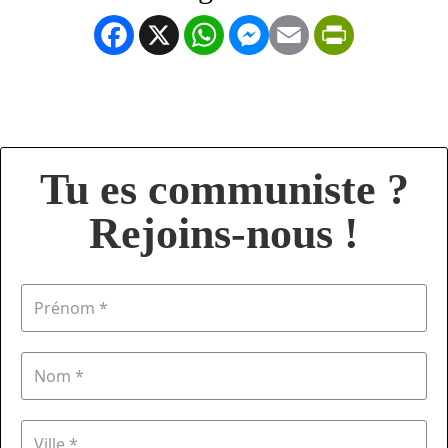
Facebook
X
WhatsApp
Messenger
Email
PrintFrien
Tu es communiste ?
Rejoins-nous !