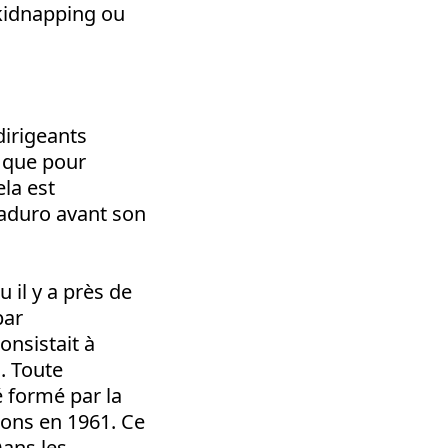
 kidnapping ou
dirigeants
i que pour
ela est
Maduro avant son
 il y a près de
par
consistait à
. Toute
té formé par la
hons en 1961. Ce
Dans les