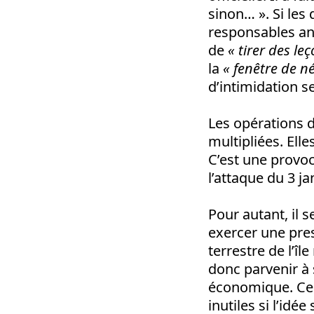
sinon… ». Si les
responsables an
de
« tirer des le
la
« fenêtre de né
d’intimidation se
Les opérations 
multipliées. Ell
C’est une provoc
l’attaque du 3 j
Pour autant, il 
exercer une pres
terrestre de l’î
donc parvenir à 
économique. Cep
inutiles si l’id