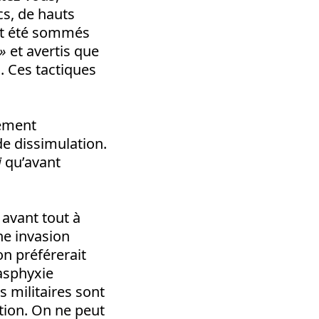
cs, de hauts
nt été sommés
 »
et avertis que
»
. Ces tactiques
lement
de dissimulation.
i
qu’avant
 avant tout à
ne invasion
on préférerait
’asphyxie
militaires sont
ution. On ne peut