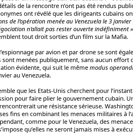
 détails de la rencontre n’ont pas été rendus publi
onymes ont révélé que les dirigeants cubains o
çons de l’opération menée au Venezuela le 3 janvier
gociation n’allait pas rester ouverte indéfiniment 
mblent tout droit sorties d’un film sur la Mafia.
d’espionnage par avion et par drone se sont éga
es sont menées publiquement, sans aucun effort 
ation évidente, qui suit le même
modus operand
anvier au Venezuela.
semble que les Etats-Unis cherchent pour l’instant
sion pour faire plier le gouvernement cubain. U
le rencontrerait une résistance sérieuse. Washingt
ses fins en combinant les menaces militaires à l
endant, comme pour le Venezuela, des menaces 
ée s’impose qu’elles ne seront jamais mises à exéc