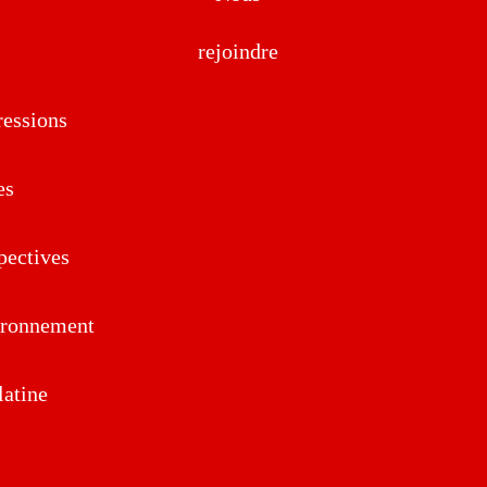
rejoindre
essions
es
pectives
ironnement
atine