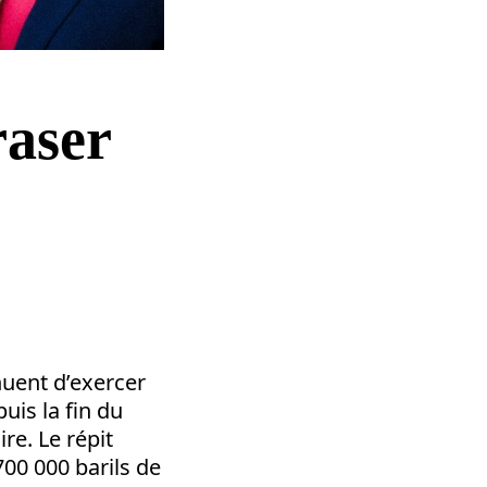
raser
nuent d’exercer
uis la fin du
e. Le répit
700 000 barils de