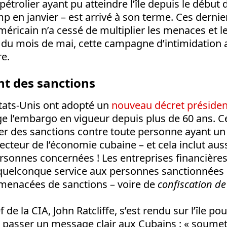
 pétrolier ayant pu atteindre l’île depuis le début
 en janvier – est arrivé à son terme. Ces dernie
méricain n’a cessé de multiplier les menaces et l
 du mois de mai, cette campagne d’intimidation 
re.
t des sanctions
Etats-Unis ont adopté un
nouveau décret présiden
e l’embargo en vigueur depuis plus de 60 ans. Ce
r des sanctions contre toute personne ayant un 
ecteur de l’économie cubaine – et cela inclut auss
ersonnes concernées ! Les entreprises financière
quelconque service aux personnes sanctionnées p
 menacées de sanctions – voire de
confiscation de
f de la CIA, John Ratcliffe, s’est rendu sur l’île pou
fait passer un message clair aux Cubains : « soume