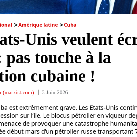
ional
Amérique latine
Cuba
ats-Unis veulent éc
 pas touche à la
tion cubaine !
n (marxist.com)
3 Juin 2026
uba est extrêmement grave. Les Etats-Unis conti
sion sur l’île. Le blocus pétrolier en vigueur dep
 menace de provoquer une catastrophe humanitair
ivée début mars d’un pétrolier russe transportant 