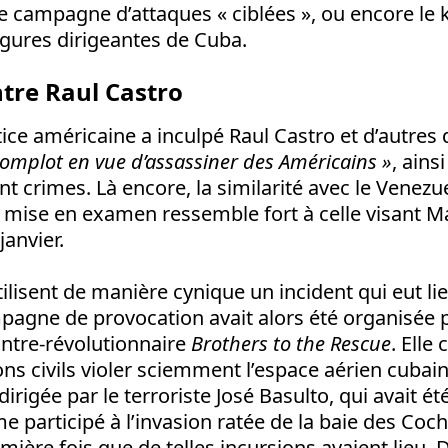
e campagne d’attaques « ciblées », ou encore le
figures dirigeantes de Cuba.
tre Raul Castro
stice américaine a inculpé Raul Castro et d’autres 
complot en vue d’assassiner des Américains »
, ains
nt crimes. Là encore, la similarité avec le Venezu
e mise en examen ressemble fort à celle visant 
janvier.
ilisent de manière cynique un incident qui eut lieu
pagne de provocation avait alors été organisée 
ontre-révolutionnaire
Brothers to the Rescue
. Elle 
ns civils violer sciemment l’espace aérien cubain
 dirigée par le terroriste José Basulto, qui avait é
e participé à l’invasion ratée de la baie des Coc
emière fois que de telles incursions avaient lieu. 