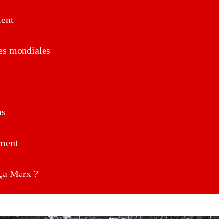
ent
es mondiales
ns
ment
a Marx ?