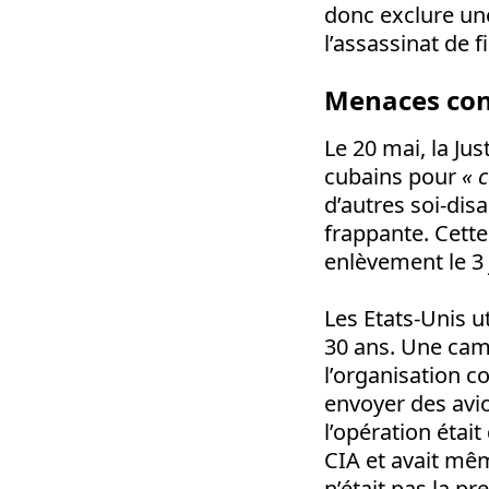
donc exclure un
l’assassinat de 
Menaces con
Le 20 mai, la Ju
cubains pour
« 
d’autres soi-disa
frappante. Cett
enlèvement le 3 
Les Etats-Unis ut
30 ans. Une cam
l’organisation c
envoyer des avio
l’opération était
CIA et avait mêm
n’était pas la pr