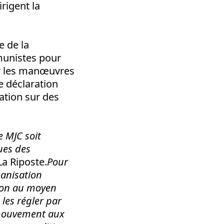
irigent la
e de la
munistes pour
ar les manœuvres
e déclaration
sation sur des
e MJC soit
ques des
a Riposte.
Pour
ganisation
nion au moyen
 les régler par
 mouvement aux