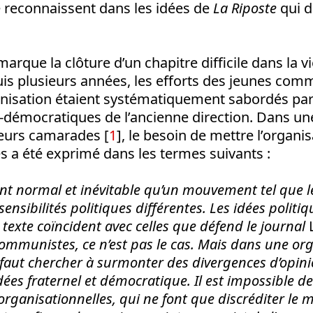
e reconnaissent dans les idées de
La Riposte
qui d
rque la clôture d’un chapitre difficile dans la vi
uis plusieurs années, les efforts des jeunes com
ganisation étaient systématiquement sabordés p
i-démocratiques de l’ancienne direction. Dans un
ieurs camarades [
1
], le besoin de mettre l’organi
s a été exprimé dans les termes suivants :
nt normal et inévitable qu’un mouvement tel que l
sensibilités politiques différentes. Les idées politi
 texte coïncident avec celles que défend le journal
L
communistes, ce n’est pas le cas. Mais dans une or
 faut chercher à surmonter des divergences d’opi
ées fraternel et démocratique. Il est impossible de
ganisationnelles, qui ne font que discréditer le