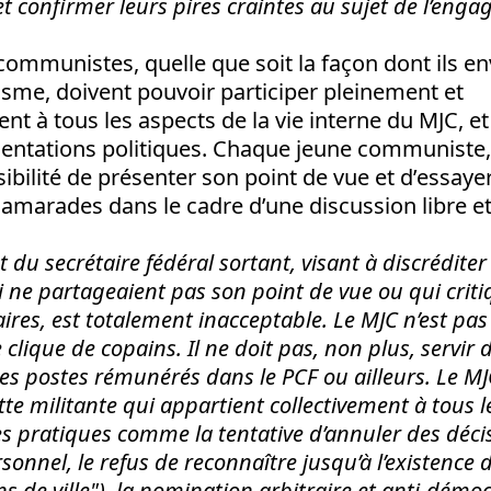
t confirmer leurs pires craintes au sujet de l’enga
communistes, quelle que soit la façon dont ils env
lisme, doivent pouvoir participer pleinement et
 à tous les aspects de la vie interne du MJC, et
rientations politiques. Chaque jeune communiste,
sibilité de présenter son point de vue et d’essaye
amarades dans le cadre d’une discussion libre et
du secrétaire fédéral sortant, visant à discréditer
ne partageaient pas son point de vue ou qui criti
res, est totalement inacceptable. Le MJC n’est pas 
 clique de copains. Il ne doit pas, non plus, servir
es postes rémunérés dans le PCF ou ailleurs. Le MJ
te militante qui appartient collectivement à tous l
 pratiques comme la tentative d’annuler des décisi
sonnel, le refus de reconnaître jusqu’à l’existence 
ns de ville"), la nomination arbitraire et anti-démo