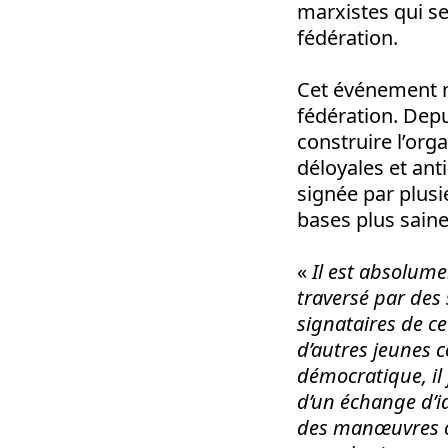
marxistes qui s
fédération.
Cet événement ma
fédération. Dep
construire l’or
déloyales et ant
signée par plus
bases plus saine
«
Il est absolume
traversé par des 
signataires de ce
d’autres jeunes 
démocratique, il
d’un échange d’id
des manœuvres or