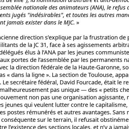
ssemblée nationale des animateurs (ANA), le refus d
ents jugés "indésirables", et toutes les autres 
nt jamais exister dans le MJC.
»
ncienne direction s’explique par la frustration de 
ilitants de la JC 31, face à ses agissements arbitrai
 délégués élus à l’ANA par les jeunes communist
s aux portes de l’assemblée par les permanents n
ec la direction fédérale de la Haute-Garonne, s
 pas « dans la ligne ». La section de Toulouse, ap
». Le secrétaire fédéral, David Fourcade, était le 
malheureusement pas unique — des « petits chef
mouvement non pas une organisation agissante, mi
es jeunes qui veulent lutter contre le capitalisme
es postes rémunérés et autres avantages. Sans 
 conséquente sur le terrain, il refusait obstinéme
e l’existence des sections locales, et n’y a jamai