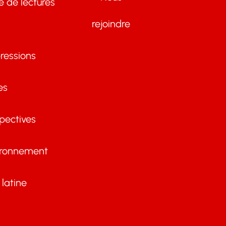
te de lectures
rejoindre
ressions
es
pectives
ironnement
latine