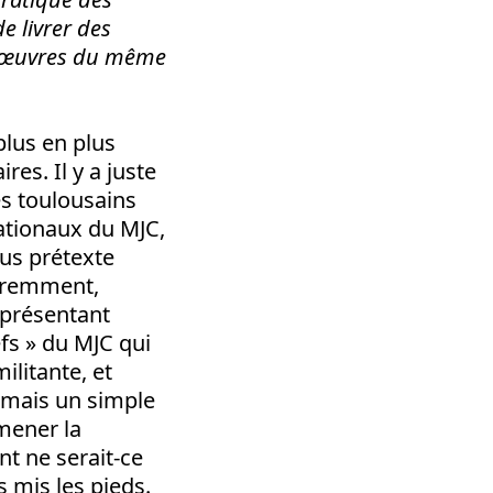
e livrer des
manœuvres du même
plus en plus
res. Il y a juste
es toulousains
ationaux du MJC,
ous prétexte
paremment,
représentant
s » du MJC qui
litante, et
, mais un simple
mener la
nt ne serait-ce
s mis les pieds.