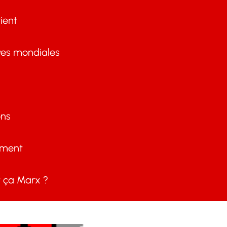
ient
ves mondiales
ons
ement
ça Marx ?