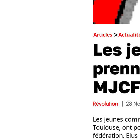
Articles
Actualit
Les j
prenn
MJCF 
Révolution
28 N
Les jeunes comm
Toulouse, ont po
fédération. Elus