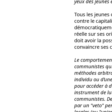
yeux des jeunes e
Tous les jeunes 
contre le capita
démocratiquement
réelle sur ses o
doit avoir la pos
convaincre ses c
Le comportement 
communistes qui 
méthodes arbitrai
individu ou d’une
pour accéder à d
instrument de lut
communistes. Des
par un "veto" per
locales (ou "unio