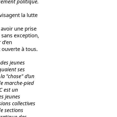
gement politique.
isagent la lutte
 avoir une prise
 sans exception,
r d’en
 ouverte à tous.
 des jeunes
quaient ses
la "chose" d’un
 de marche-pied
C est un
es jeunes
ons collectives
de sections
cratique des