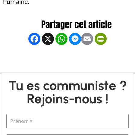
humaine.
Facebook
X
WhatsApp
Messenger
Email
PrintFrien
Tu es communiste ?
Rejoins-nous !