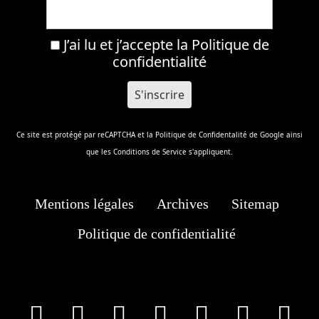
J’ai lu et j’accepte la
Politique de
confidentialité
Ce site est protégé par reCAPTCHA et la
Politique de Confidentalité
de Google ainsi
que les
Conditions de Service
s'appliquent.
Mentions légales
Archives
Sitemap
Politique de confidentialité
facebook
X
Instagram
Youtube
Tik Tok
Wha
T