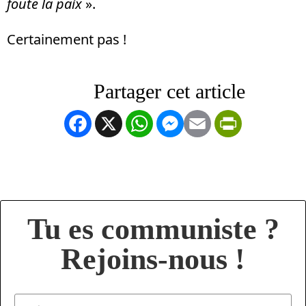
foute la paix
».
Certainement pas !
Facebook
X
WhatsApp
Messenger
Email
PrintFrien
Tu es communiste ?
Rejoins-nous !