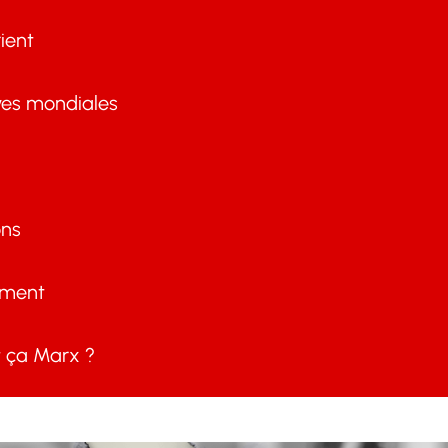
ient
ves mondiales
ons
ement
ça Marx ?