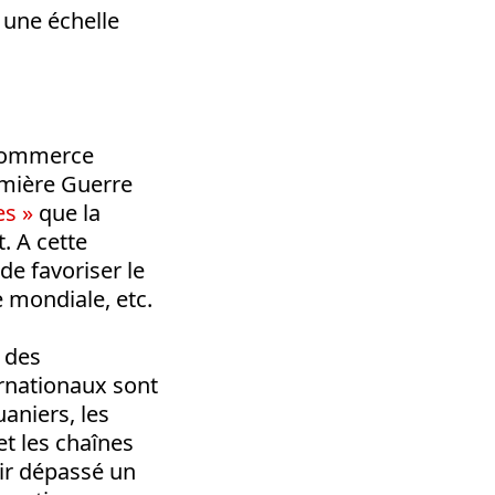
 une échelle
e commerce
remière Guerre
es »
que la
. A cette
de favoriser le
 mondiale, etc.
 des
rnationaux sont
aniers, les
t les chaînes
oir dépassé un