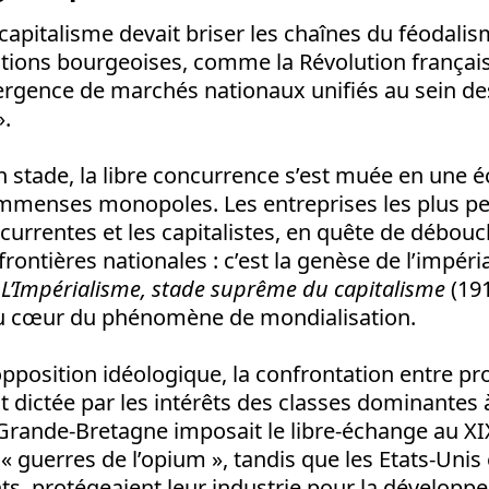
capitalisme devait briser les chaînes du féodalisme
tions bourgeoises, comme la Révolution français
ergence de marchés nationaux unifiés au sein des
».
n stade, la libre concurrence s’est muée en une
mmenses monopoles. Les entreprises les plus p
currentes et les capitalistes, en quête de débou
frontières nationales : c’est la genèse de l’impér
s
L’Impérialisme, stade suprême du capitalisme
(191
u cœur du phénomène de mondialisation.
opposition idéologique, la confrontation entre p
st dictée par les intérêts des classes dominante
 Grande-Bretagne imposait le libre-échange au XI
« guerres de l’opium », tandis que les Etats-Unis 
, protégeaient leur industrie pour la développe