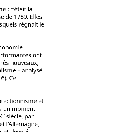
 : c’était la
e de 1789. Elles
quels régnait le
 économie
erformantes ont
chés nouveaux,
ialisme – analysé
6). Ce
rotectionnisme et
s à un moment
e
X
siècle, par
et l’Allemagne,
r et devenir