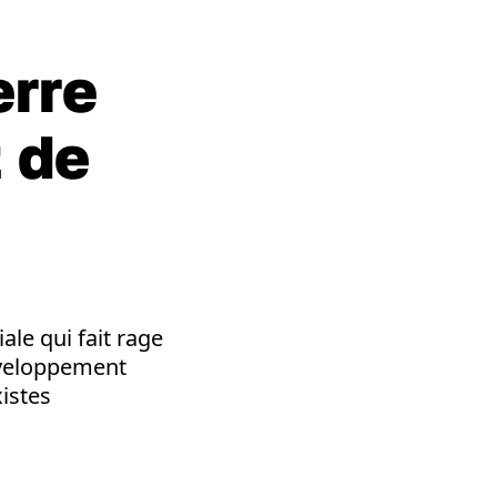
erre
 de
le qui fait rage
développement
istes