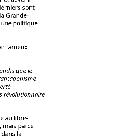
derniers sont
la Grande-
 une politique
son fameux
tandis que le
 l’antagonisme
berté
s révolutionnaire
e au libre-
e, mais parce
t dans la