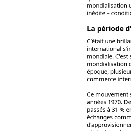
mondialisation 
inédite – condit
La période d
C’était une bril
international s’
mondiale. C’est
mondialisation c
époque, plusieur
commerce interna
Ce mouvement s’
années 1970. De
passés à 31 % en
échanges commerc
d’approvisionnem