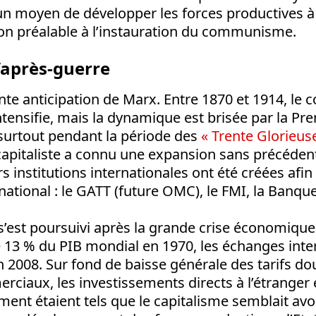
un moyen de développer les forces productives à
ion préalable à l’instauration du communisme.
’après-guerre
lante anticipation de Marx. Entre 1870 et 1914, l
intensifie, mais la dynamique est brisée par la P
 surtout pendant la période des
« Trente Glorieus
apitaliste a connu une expansion sans précédent
s institutions internationales ont été créées afin 
tional : le GATT (future OMC), le FMI, la Banque
est poursuivi après la grande crise économique
 13 % du PIB mondial en 1970, les échanges inte
 2008. Sur fond de baisse générale des tarifs dou
iaux, les investissements directs à l’étranger e
ent étaient tels que le capitalisme semblait av