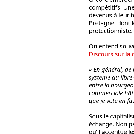
compétitifs. Une 
devenus à leur 
Bretagne, dont l
protectionniste.
On entend souve
Discours sur la 
« En général, de 
système du libre-
entre la bourgeoi
commerciale hâte
que je vote en fa
Sous le capitalis
échange. Non pas
qu’il accentue le