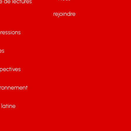
te de lectures
rejoindre
ressions
es
pectives
ironnement
latine