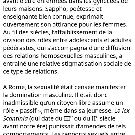
avant d’être enfermées dans les gynécées de
leurs maisons. Sappho, poétesse et
enseignante bien connue, exprimait
ouvertement son attirance pour les femmes.
Au fil des siècles, l’affaiblissement de la
division des rôles entre adolescents et adultes
pédérastes, qui s’accompagna d’une diffusion
des relations homosexuelles masculines, a
entraîné une relative stigmatisation sociale de
ce type de relations.
A Rome, la sexualité était censée manifester
la domination masculine. Il était donc
inadmissible qu’un citoyen libre assume un
rôle « passif », même dans sa jeunesse. La
lex
e
e
Scantinia
(qui date du III
ou du II
siècle
avant notre ère) punissait d’amendes de tels
comportements. Les rapports sexuels entre