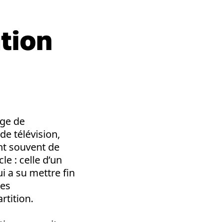
tion
uge de
de télévision,
ant souvent de
cle : celle d’un
i a su mettre fin
Les
rtition.