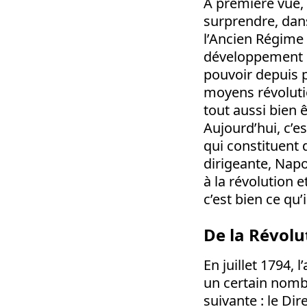
A première vue, 
surprendre, dan
l’Ancien Régime 
développement du
pouvoir depuis p
moyens révolutio
tout aussi bien ê
Aujourd’hui, c’e
qui constituent 
dirigeante, Napo
à la révolution e
c’est bien ce qu’i
De la Révolu
En juillet 1794, 
un certain nomb
suivante : le Di