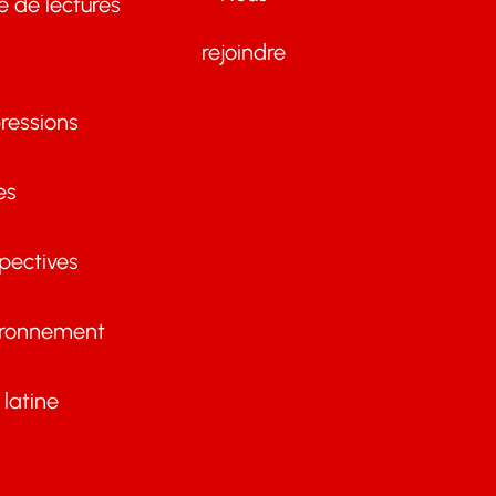
te de lectures
rejoindre
ressions
es
pectives
ironnement
latine