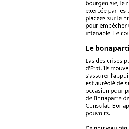
bourgeoisie, le 
exercée par les 
placées sur le dr
pour empêcher un
intenable. Le co
Le bonapart
Las des crises p
d’Etat. Ils trou
s’assurer l’appu
est auréolé de se
occasion pour pr
de Bonaparte di
Consulat. Bonapa
pouvoirs.
Ce nouveau régime