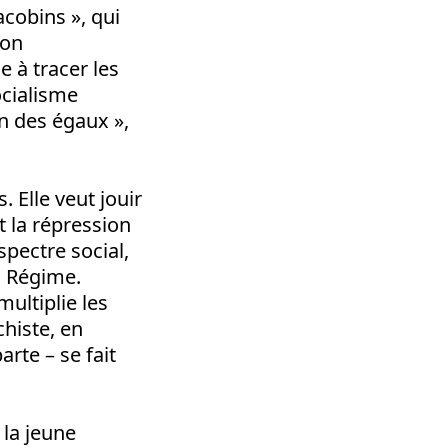
acobins », qui
ion
 à tracer les
ocialisme
n des égaux »,
. Elle veut jouir
 la répression
spectre social,
n Régime.
ultiplie les
histe, en
rte – se fait
 la jeune