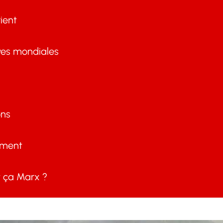
ient
ves mondiales
ons
ement
ça Marx ?