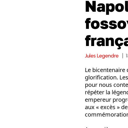
Napol
fosso
franç
Jules Legendre
1
Le bicentenaire 
glorification. L
pour nous conter
répéter la légen
empereur progres
aux « excès » de
commémorations o