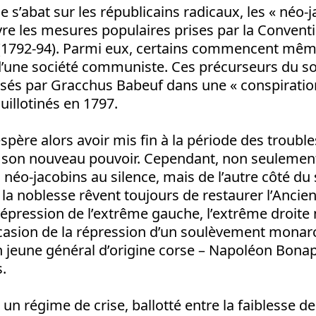
 s’abat sur les républicains radicaux, les « néo-j
re les mesures populaires prises par la Convent
 (1792-94). Parmi eux, certains commencent même
d’une société communiste. Ces précurseurs du s
isés par Gracchus Babeuf dans une « conspiratio
uillotinés en 1797.
père alors avoir mis fin à la période des troubles
 son nouveau pouvoir. Cependant, non seulement
 néo-jacobins au silence, mais de l’autre côté du 
la noblesse rêvent toujours de restaurer l’Ancie
répression de l’extrême gauche, l’extrême droite m
ccasion de la répression d’un soulèvement monarc
 jeune général d’origine corse – Napoléon Bonapa
s.
 un régime de crise, ballotté entre la faiblesse de