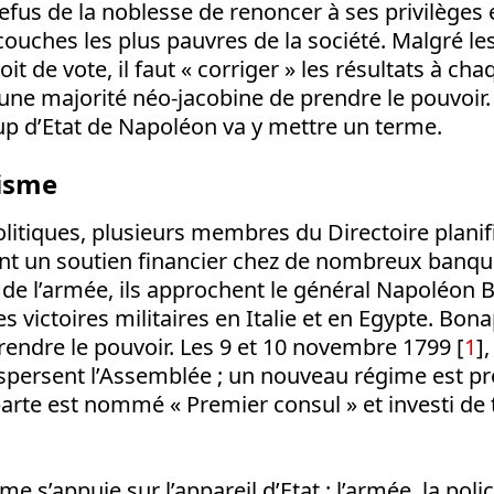
refus de la noblesse de renoncer à ses privilèges 
couches les plus pauvres de la société. Malgré les
oit de vote, il faut « corriger » les résultats à ch
e majorité néo-jacobine de prendre le pouvoir. 
up d’Etat de Napoléon va y mettre un terme.
isme
olitiques, plusieurs membres du Directoire plani
vent un soutien financier chez de nombreux banqu
i de l’armée, ils approchent le général Napoléon 
s victoires militaires en Italie et en Egypte. Bona
endre le pouvoir. Les 9 et 10 novembre 1799 [
1
]
spersent l’Assemblée ; un nouveau régime est pr
rte est nommé « Premier consul » et investi de 
 s’appuie sur l’appareil d’Etat : l’armée, la polic