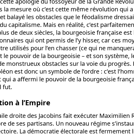
cette apologie du fossoyeur de la Grande Révolu
s la mesure où c’est cette même révolution qui a
et balayé les obstacles que le féodalisme dressait
 capitalisme. Mais en réalité, c’est parfaitemen
lus de deux siècles, la bourgeoisie française est 
nnaires qui ont permis de l’y hisser, car ces m
tre utilisés pour l’en chasser (ce qui ne manquera
st le pouvoir de la bourgeoisie – et son système, l
de monstrueux obstacles sur la voie du progrès. 
léon est donc un symbole de l’ordre : c’est l’hom
t qui a affermi le pouvoir de la bourgeoisie françai
l fut.
tion à l’Empire
l’aile droite des Jacobins fait exécuter Maximilien
re de ses partisans. Un nouveau régime s’instau
rectoire. La démocratie électorale est fermement 