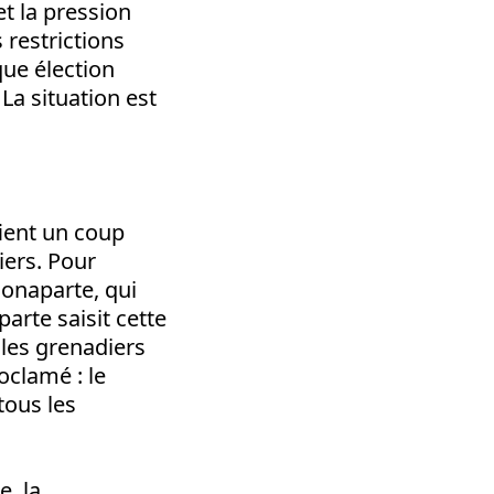
et la pression
 restrictions
aque élection
La situation est
fient un coup
iers. Pour
Bonaparte, qui
parte saisit cette
, les grenadiers
oclamé : le
tous les
e, la