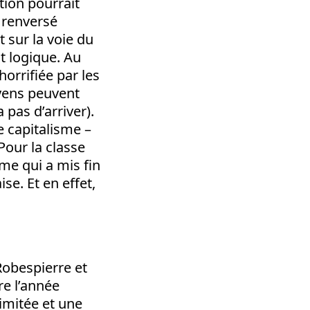
tion pourrait
 renversé
 sur la voie du
t logique. Au
horrifiée par les
oyens peuvent
 pas d’arriver).
e capitalisme –
Pour la classe
me qui a mis fin
se. Et en effet,
 Robespierre et
re l’année
limitée et une