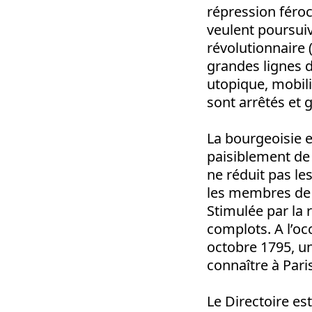
répression féroce
veulent poursuiv
révolutionnaire
grandes lignes 
utopique, mobil
sont arrêtés et g
La bourgeoisie es
paisiblement de
ne réduit pas les
les membres de 
Stimulée par la 
complots. A l’o
octobre 1795, un
connaître à Pari
Le Directoire est