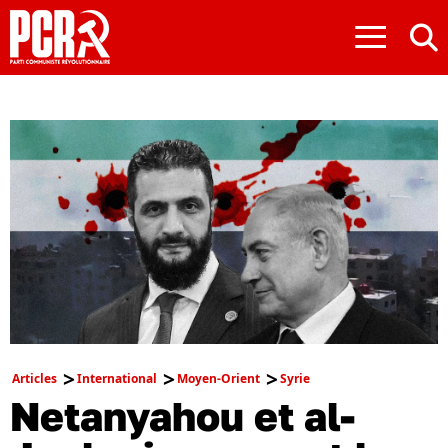
≡
Articles
International
Moyen-Orient
Syrie
Netanyahou et al-