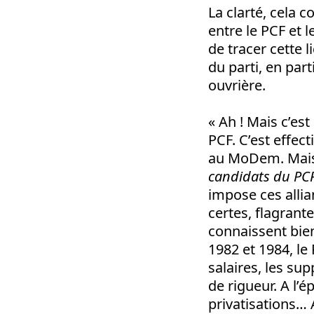
La clarté, cela
entre le PCF et 
de tracer cette l
du parti, en par
ouvrière.
« Ah ! Mais c’est
PCF. C’est effect
au MoDem. Mais 
candidats du PCF 
impose ces allia
certes, flagrant
connaissent bien
1982 et 1984, le
salaires, les su
de rigueur. A l’
privatisations…