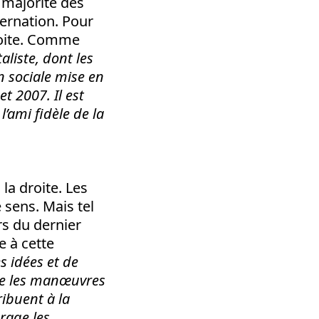
e majorité des
ernation. Pour
roite. Comme
aliste, dont les
n sociale mise en
t 2007. Il est
l’ami fidèle de la
la droite. Les
 sens. Mais tel
ors du dernier
e à cette
es idées et de
nce les manœuvres
ribuent à la
urage les