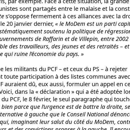
ris, par exemple. Face à cette situation, la grand
istes sont partagés entre le malaise et la const
te
s’oppose fermement à ces alliances avec la d
 le 20 janvier dernier,
« le MoDem est un parti capit
ystématiquement soutenu la politique de régressio
vernements de Raffarin et de Villepin, entre 2002 e
e des travailleurs, des jeunes et des retraités – et 
e qui ruine l’économie du pays. »
e les militants du PCF – et ceux du PS – à rejeter
toute participation à des listes communes avec 
F auraient dû, eux aussi, formuler un appel en ce
 Voici, dans la « déclaration » qui a été adoptée l
du PCF, le 8 février, le seul paragraphe qui touch
t bien parce que l’urgence est de battre la droite, s
lternative à gauche que le Conseil National déno
s qui, imaginant leur salut du côté du MoDem, cont
urs et des convictions propres à la gauche. Il enco