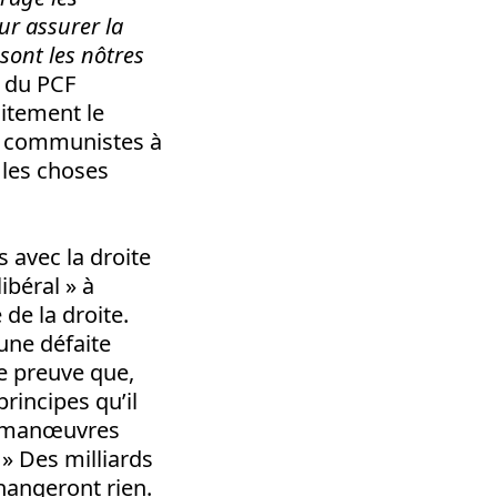
ur assurer la
 sont les nôtres
n du PCF
itement le
les communistes à
 les choses
 avec la droite
ibéral » à
 de la droite.
 une défaite
ne preuve que,
rincipes qu’il
es manœuvres
 » Des milliards
changeront rien.