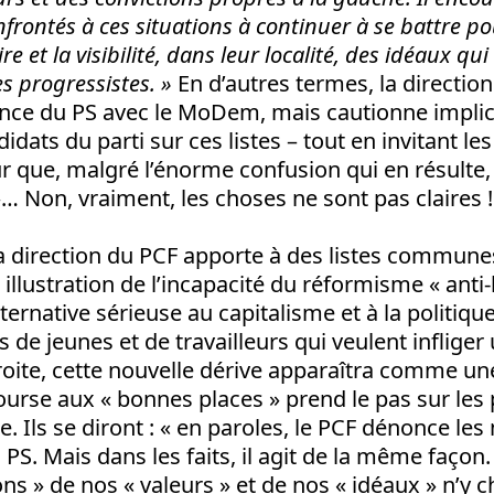
rontés à ces situations à continuer à se battre po
re et la visibilité, dans leur localité, des idéaux qui
es progressistes. »
En d’autres termes, la directio
ance du PS avec le MoDem, mais cautionne implic
idats du parti sur ces listes – tout en invitant 
ur que, malgré l’énorme confusion qui en résulte,
 »… Non, vraiment, les choses ne sont pas claires !
a direction du PCF apporte à des listes communes
illustration de l’incapacité du réformisme « anti-l
ernative sérieuse au capitalisme et à la politique
 de jeunes et de travailleurs qui veulent infliger
droite, cette nouvelle dérive apparaîtra comme u
course aux « bonnes places » prend le pas sur les p
. Ils se diront : « en paroles, le PCF dénonce l
 PS. Mais dans les faits, il agit de la même façon.
ons » de nos « valeurs » et de nos « idéaux » n’y 