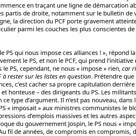
 commence en traçant une ligne de démarcation a
les partis de droite, notamment sur le bulletin de 
igne, la direction du PCF porte gravement atteinte 
ticulier parmi les couches les plus conscientes de 
 le PS qui nous impose ces alliances ! », répond la
ivement le PS, et non le PCF, qui prend l’initiative d
le PS, cependant, ne nous « impose » rien,
car r
à rester sur les listes en question
. Prétendre que
nces, c’est cacher sa propre capitulation derrière 
e et honteuse – des dirigeants du PS. Les milita
 ce type d’argument. Il n’est pas nouveau, dans le
 PS « imposait » aux ministres communistes le b
ppressions d’emplois massives et les autres aspect
époque du gouvernement Jospin, le PS nous « impo
 Au fil de années, de compromis en compromis, 