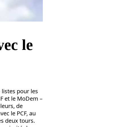
vec le
listes pour les
PCF et le MoDem –
leurs, de
vec le PCF, au
es deux tours.