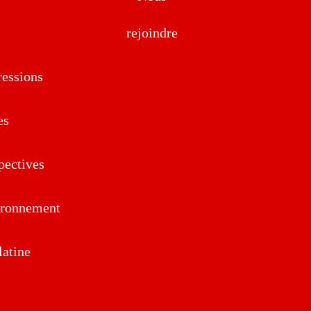
rejoindre
essions
es
pectives
ironnement
atine