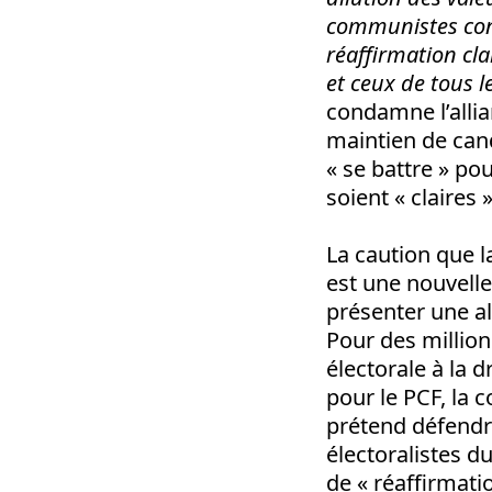
communistes conf
réaffirmation clai
et ceux de tous l
condamne l’alli
maintien de cand
« se battre » po
soient « claires
La caution que l
est une nouvelle 
présenter une alt
Pour des millions
électorale à la 
pour le PCF, la 
prétend défendre
électoralistes du
de « réaffirmati