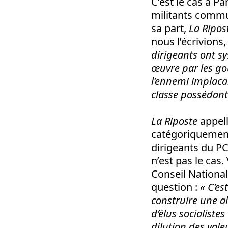
C’est le cas à Pa
militants commun
sa part,
La Ripos
nous l’écrivions,
dirigeants ont s
œuvre par les gou
l’ennemi implacabl
classe possédant
La Riposte
appell
catégoriquement 
dirigeants du PC
n’est pas le cas.
Conseil National 
question :
« C’es
construire une a
d’élus socialiste
dilution des vale