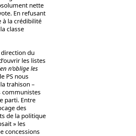
bsolument nette
vote. En refusant
à la crédibilité
la classe
 direction du
’ouvrir les listes
ien n’oblige les
 le PS nous
la trahison –
nts communistes
 parti. Entre
locage des
s de la politique
sait » les
de concessions