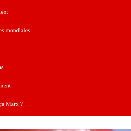
ent
es mondiales
ns
ment
a Marx ?