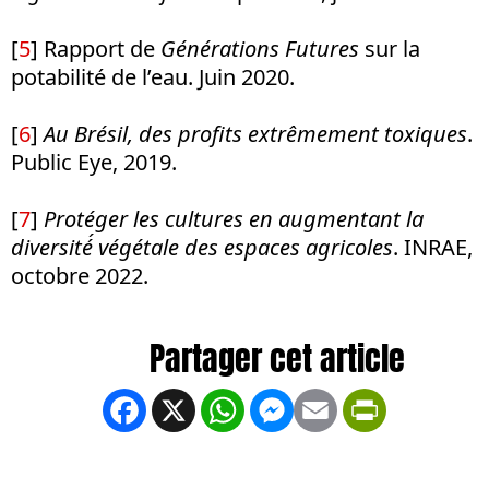
[
5
]
Rapport de
Générations Futures
sur la
potabilité de l’eau. Juin 2020.
[
6
]
Au Brésil, des profits extrêmement toxiques
.
Public Eye, 2019.
[
7
]
Protéger les cultures en augmentant la
diversité́ végétale des espaces agricoles
. INRAE,
octobre 2022.
Facebook
X
WhatsApp
Messenger
Email
PrintFrien