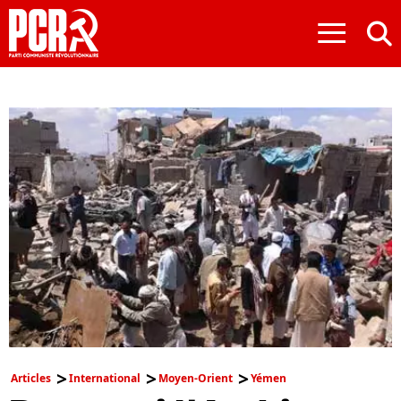
≡
Articles
International
Moyen-Orient
Yémen