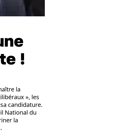
 une
e !
aître la
libéraux », les
 sa candidature.
il National du
iner la
.