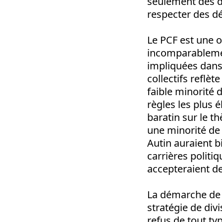
seulement des d
respecter des dé
Le PCF est une o
incomparablemen
impliquées dans 
collectifs reflèt
faible minorité 
règles les plus é
baratin sur le 
une minorité de 
Autin auraient b
carrières politiq
accepteraient d
La démarche de la
stratégie de div
refus de tout ty