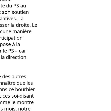
ate du PS au
t son soutien
latives. La
sser la droite. Le
aucune manière
rticipation
pose à la
le PS – car
 la direction
e des autres
onnaître que les
dans ce bourbier
 ces soi-disant
comme le montre
rs mois, notre