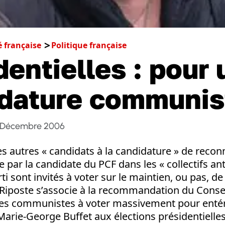
é française
Politique française
dentielles : pour
dature communist
 Décembre 2006
es autres « candidats à la candidature » de reconn
 par la candidate du PCF dans les « collectifs anti
 sont invités à voter sur le maintien, ou pas, de
 Riposte s’associe à la recommandation du Conse
 les communistes à voter massivement pour entér
arie-George Buffet aux élections présidentielles