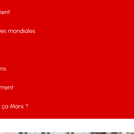
ient
ves mondiales
ons
ement
ça Marx ?