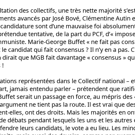
ltation des collectifs, une très nette majorité s’e
uments avancés par José Bové, Clémentine Autin e
 candidature sont d’une mauvaise foi absolument 
étendue tentative, de la part du PCF, d’« imposer
muniste. Marie-George Buffet « ne fait pas conse
t le candidat qui fait consensus ? Il n’y en a pas.
 dirait que MGB fait davantage « consensus » qu
 !
ations représentées dans le Collectif national – et
art, jamais entendu parler – prétendent que ratifi
uffet serait un passage en force, au mépris des 
 argument ne tient pas la route. Il est vrai que de
ent-elles, ont des droits. Mais les majorités en ont
e débats pendant lesquels les uns et les autres
éfendre leurs candidats, le vote a eu lieu. Les min