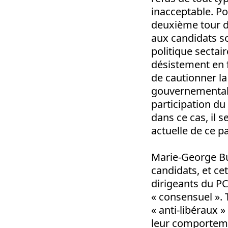
inacceptable. Po
deuxième tour d
aux candidats so
politique sectair
désistement en 
de cautionner la 
gouvernementale
participation d
dans ce cas, il s
actuelle de ce pa
Marie-George Buf
candidats, et cet
dirigeants du PC
« consensuel ». 
« anti-libéraux 
leur comportemen