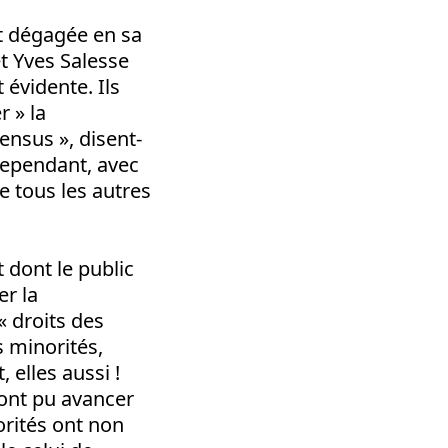
st dégagée en sa
t Yves Salesse
évidente. Ils
 » la
nsus », disent-
 Cependant, avec
e tous les autres
 dont le public
er la
« droits des
s minorités,
, elles aussi !
 ont pu avancer
orités ont non