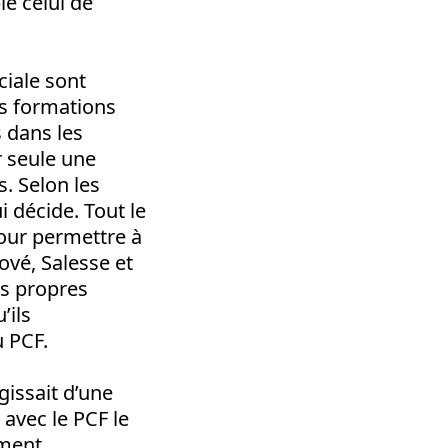
e celui de
ciale sont
s formations
 dans les
ar seule une
s. Selon les
i décide. Tout le
our permettre à
ové, Salesse et
rs propres
’ils
 PCF.
agissait d’une
 avec le PCF le
ement