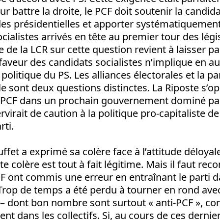
ur battre la droite, le PCF doit soutenir la candid
es présidentielles et apporter systématiquemen
cialistes arrivés en tête au premier tour des légis
e de la LCR sur cette question revient à laisser pa
faveur des candidats socialistes n’implique en 
politique du PS. Les alliances électorales et la pa
 sont deux questions distinctes. La Riposte s’op
u PCF dans un prochain gouvernement dominé par 
ervirait de caution à la politique pro-capitaliste de
rti.
fet a exprimé sa colère face à l’attitude déloyal
te colère est tout à fait légitime. Mais il faut rec
F ont commis une erreur en entraînant le parti 
Trop de temps a été perdu à tourner en rond avec
» – dont bon nombre sont surtout « anti-PCF », 
t dans les collectifs. Si, au cours de ces dernie