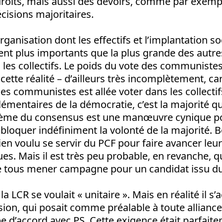
roits, mais aussi des devoirs, comme par exempl
cisions majoritaires.
rganisation dont les effectifs et l’implantation so
t plus importants que la plus grande des autre
les collectifs. Le poids du vote des communistes
e cette réalité – d’ailleurs très incomplètement, c
des communistes est allée voter dans les collectif
lémentaires de la démocratie, c’est la majorité qu
thème du consensus est une manœuvre cynique p
bloquer indéfiniment la volonté de la majorité. B
ien voulu se servir du PCF pour faire avancer leu
ues. Mais il est très peu probable, en revanche, qu
e tous mener campagne pour un candidat issu du
 LCR se voulait « unitaire ». Mais en réalité il s’
ision, qui posait comme préalable à toute alliance
pe d’accord avec PS. Cette exigence était parfait