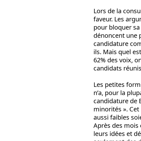
Lors de la consu
faveur. Les arg
pour bloquer sa
dénoncent une pr
candidature com
ils. Mais quel es
62% des voix, on
candidats réunis
Les petites form
n’a, pour la plup
candidature de B
minorités ». Cet
aussi faibles soi
Après des mois d
leurs idées et d