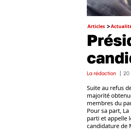
Articles
Actualit
Prési
candi
La rédaction
20
Suite au refus d
majorité obtenue
membres du parti
Pour sa part, La
parti et appelle
candidature de M