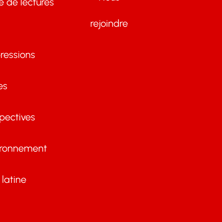
te de lectures
rejoindre
ressions
es
pectives
ironnement
latine