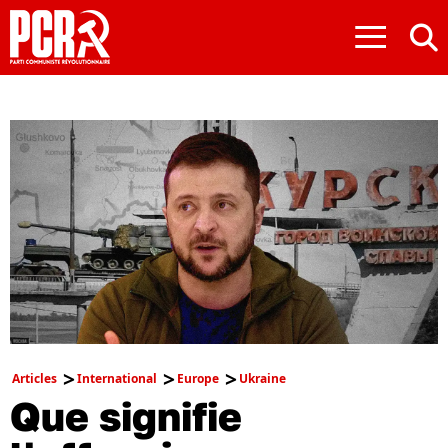
≡
Articles
International
Europe
Ukraine
Que signifie