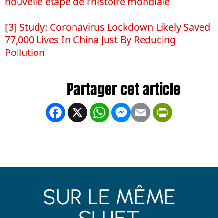
nouvelle étape de l’histoire mondiale
[3]
Study: Coronavirus Lockdown Likely Saved
77,000 Lives In China Just By Reducing
Pollution
Facebook
X
WhatsApp
Messenger
Email
PrintFrien
SUR LE MÊME