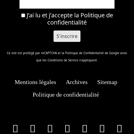
J’ai lu et j’accepte la
Politique de
confidentialité
Ce site est protégé par reCAPTCHA et la
Politique de Confidentalité
de Google ainsi
que les
Conditions de Service
s'appliquent.
Mentions légales
Archives
Sitemap
Politique de confidentialité
facebook
X
Instagram
Youtube
Tik Tok
Wha
T