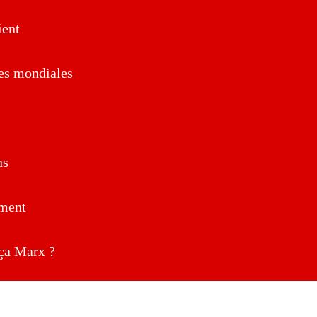
ent
es mondiales
ns
ment
a Marx ?