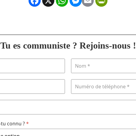
Facebook
X
WhatsApp
Messenger
Email
PrintFrien
Tu es communiste ? Rejoins-nous !
tu connu ?
*