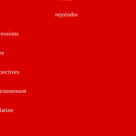
rejoindre
essions
es
pectives
ironnement
atine