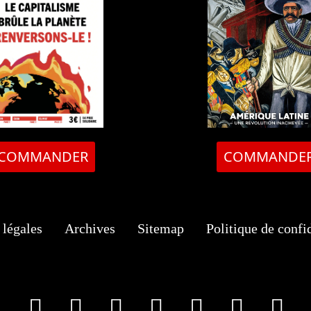
COMMANDER
COMMANDE
légales
Archives
Sitemap
Politique de confid
facebook
X
Instagram
Youtube
Tik Tok
Wha
T