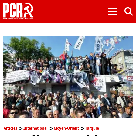
≡
Articles
International
Moyen-Orient
Turquie