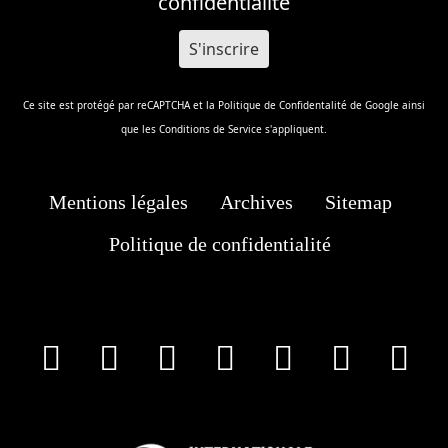
confidentialité
Ce site est protégé par reCAPTCHA et la
Politique de Confidentalité
de Google ainsi
que les
Conditions de Service
s'appliquent.
Mentions légales
Archives
Sitemap
Politique de confidentialité
facebook
X
Instagram
Youtube
Tik Tok
Wha
T