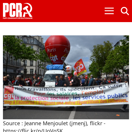
≡
Source : Jeanne Menjoulet (jmenj), flickr -
https://flic.kr/p/UoVoSK