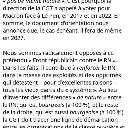
« pas de même nature »
. C’est pourquoi la
direction de la CGT a appelé à voter pour
Macron face à Le Pen, en 2017 et en 2022. En
somme, le document d’orientation nous
annonce que, le cas échéant, il fera de même
en 2027.
Nous sommes radicalement opposés à ce
prétendu « Front républicain contre le RN ».
Dans les faits, il contribue à
renforcer
le RN
dans la masse des exploités et des opprimés
qui détestent – pour d’excellentes raisons –
tous les vieux partis du « système ». Au lieu
d’inventer des différences
« de nature »
entre
le RN, qui est
bourgeois
(à 100 %)
,
et le reste
de la droite, qui est aussi
bourgeoise
(à 100 %),
la CGT doit tracer une ligne de démarcation
entre les organisations de la classe ouvrière et