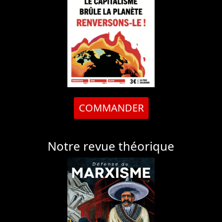
COMMANDER
Notre revue théorique