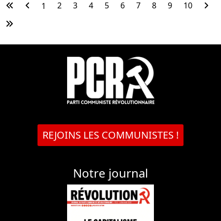
2
3
4
5
6
7
8
9
10
1
REJOINS LES COMMUNISTES !
Notre journal