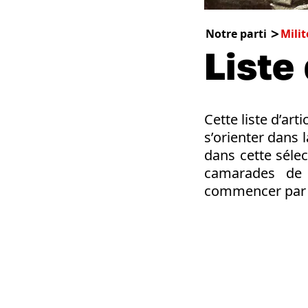
Notre parti
Milit
Liste
Cette liste d’ar
s’orienter dans l
dans cette séle
camarades de s
commencer par le