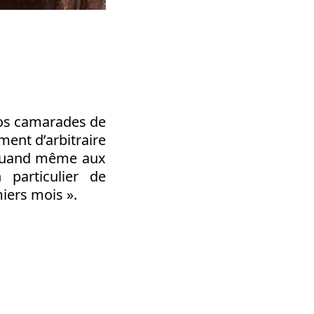
 nos camarades de
ément d’arbitraire
e quand même aux
 particulier de
miers mois ».