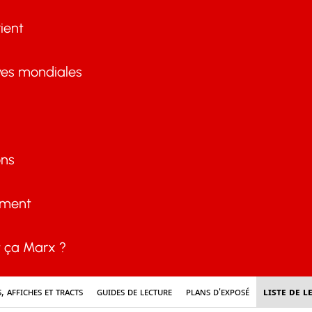
ient
ves mondiales
ons
ement
ça Marx ?
s, affiches et tracts
Guides de lecture
Plans d'exposé
Liste de l