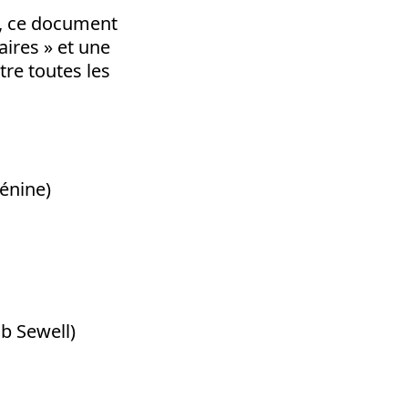
8, ce document
taires » et une
tre toutes les
énine)
b Sewell)