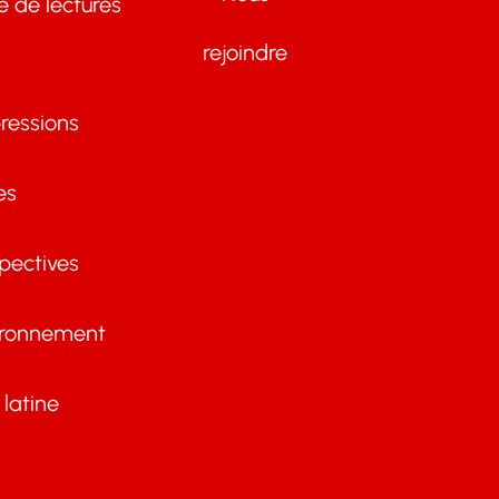
te de lectures
rejoindre
ressions
es
pectives
ironnement
latine