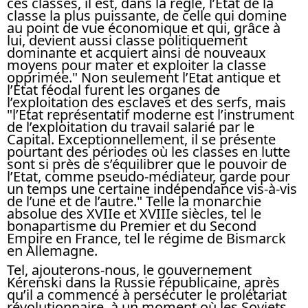
ces classes, il est, dans la règle, l’Etat de la
classe la plus puissante, de celle qui domine
au point de vue économique et qui, grâce à
lui, devient aussi classe politiquement
dominante et acquiert ainsi de nouveaux
moyens pour mater et exploiter la classe
opprimée." Non seulement l’Etat antique et
l’Etat féodal furent les organes de
l’exploitation des esclaves et des serfs, mais
"l’Etat représentatif moderne est l’instrument
de l’exploitation du travail salarié par le
Capital. Exceptionnellement, il se présente
pourtant des périodes où les classes en lutte
sont si près de s’équilibrer que le pouvoir de
l’Etat, comme pseudo-médiateur, garde pour
un temps une certaine indépendance vis-à-vis
de l’une et de l’autre." Telle la monarchie
absolue des XVIIe et XVIIIe siècles, tel le
bonapartisme du Premier et du Second
Empire en France, tel le régime de Bismarck
en Allemagne.
Tel, ajouterons-nous, le gouvernement
Kérenski dans la Russie républicaine, après
qu’il a commencé à persécuter le prolétariat
révolutionnaire, à un moment où les Soviets,