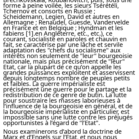
forme à peine voilée, les sieurs Tsérétéli,
Tchernov et consorts en Russie ;
Scheidemann, Legien, David et autres en
Allemagne ; Renaudel, Guesde, Vandervelde
en France et en Belgique ; Hyndman et les
fabiens [1].en Angleterre, etc., etc.), ce
courant, socialiste en paroles et chauvin en
fait, se caractérise par une lâche et servile
adaptation des "chefs du socialisme" aux
intérêts non seulement de "leur" bourgeoisie
nationale, mais plus précisément de "leur"
Etat, car la plupart de ce qu’on appelle les
grandes puissances exploitent et asservissent
depuis longtemps nombre de peuples petits
et faibles. La guerre impérialiste est
précisément une guerre pour le partage et la
redistribution de ce genre de butin. La lutte
pour soustraire les masses laborieuses à
l’influence de la bourgeoisie en général, et de
la bourgeoisie impérialiste en particulier, est
impossible sans une lutte contre les préjugés
opportunistes à l’égard de "l’Etat".
Nous examinerons d’abord la doctrine de
Marx et d’Engels sur l’Etat, et nous nous