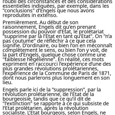
l’oubli des circonstances et des considérations
essentielles indiquées, par exemple, dans les
"conclusions" d’Engels que nous avons
reproduites in extenso.
Premièrement. Au début de son
raisonnement, Engels dit qu’en prenant
possession du pouvoir d’Etat, le prolétariat
"supprime par là l’Etat en tant qu’Etat". On "n’a
pas coutume" de réfléchir à ce que cela
signifie. D’ordinaire, ou bien l’on en méconnaît
complètement le sens, ou bien l’on y voit, de
la part d’Engels, quelque chose comme une
"faiblesse hégélienne". En réalité, ces mots
expriment en raccourci l’expérience d’une des
plus grandes révolutions prolétariennes,
l’expérience de la Commune de Paris de 1871,
dont nous parlerons plus longuement en son
lieu.
Engels parle ici de la "suppression", par la
révolution prolétarienne, de l’Etat de la
bourgeoisie, tandis que ce qu’il dit de
"l’extinction" se rapporte à ce qui subsiste de
l’Etat prolétarien, après la révolution
socialiste. L’Etat bourgeois, selon Engels, ne