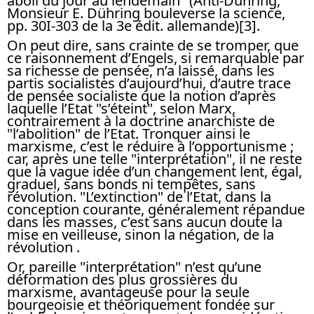
aboli du jour au lendemain" (Anti-Dühring,
Monsieur E. Dühring bouleverse la science,
pp. 30I-303 de la 3e édit. allemande)[3].
On peut dire, sans crainte de se tromper, que
ce raisonnement d’Engels, si remarquable par
sa richesse de pensée, n’a laissé, dans les
partis socialistes d’aujourd’hui, d’autre trace
de pensée socialiste que la notion d’après
laquelle l’Etat "s’éteint", selon Marx,
contrairement à la doctrine anarchiste de
"l’abolition" de l’Etat. Tronquer ainsi le
marxisme, c’est le réduire à l’opportunisme ;
car, après une telle "interprétation", il ne reste
que la vague idée d’un changement lent, égal,
graduel, sans bonds ni tempêtes, sans
révolution. "L’extinction" de l’Etat, dans la
conception courante, généralement répandue
dans les masses, c’est sans aucun doute la
mise en veilleuse, sinon la négation, de la
révolution .
Or, pareille "interprétation" n’est qu’une
déformation des plus grossières du
marxisme, avantageuse pour la seule
bourgeoisie et théoriquement fondée sur