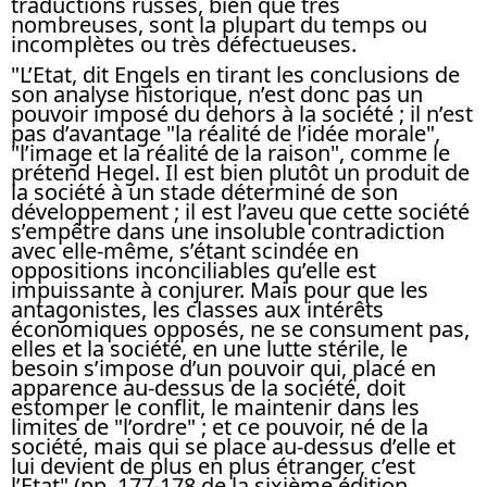
traductions russes, bien que très
nombreuses, sont la plupart du temps ou
incomplètes ou très défectueuses.
"L’Etat, dit Engels en tirant les conclusions de
son analyse historique, n’est donc pas un
pouvoir imposé du dehors à la société ; il n’est
pas d’avantage "la réalité de l’idée morale",
"l’image et la réalité de la raison", comme le
prétend Hegel. Il est bien plutôt un produit de
la société à un stade déterminé de son
développement ; il est l’aveu que cette société
s’empêtre dans une insoluble contradiction
avec elle-même, s’étant scindée en
oppositions inconciliables qu’elle est
impuissante à conjurer. Mais pour que les
antagonistes, les classes aux intérêts
économiques opposés, ne se consument pas,
elles et la société, en une lutte stérile, le
besoin s’impose d’un pouvoir qui, placé en
apparence au-dessus de la société, doit
estomper le conflit, le maintenir dans les
limites de "l’ordre" ; et ce pouvoir, né de la
société, mais qui se place au-dessus d’elle et
lui devient de plus en plus étranger, c’est
l’Etat" (pp. 177-178 de la sixième édition