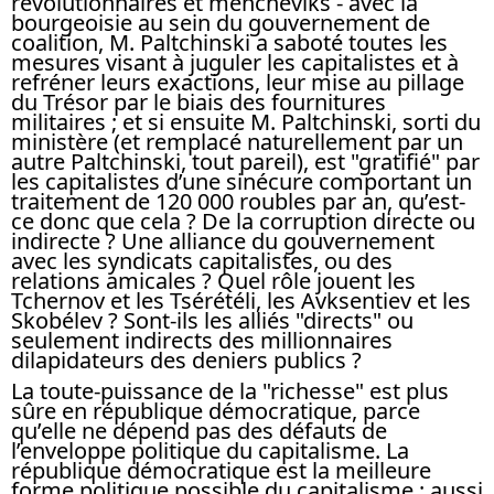
révolutionnaires et menchéviks - avec la
bourgeoisie au sein du gouvernement de
coalition, M. Paltchinski a saboté toutes les
mesures visant à juguler les capitalistes et à
refréner leurs exactions, leur mise au pillage
du Trésor par le biais des fournitures
militaires ; et si ensuite M. Paltchinski, sorti du
ministère (et remplacé naturellement par un
autre Paltchinski, tout pareil), est "gratifié" par
les capitalistes d’une sinécure comportant un
traitement de 120 000 roubles par an, qu’est-
ce donc que cela ? De la corruption directe ou
indirecte ? Une alliance du gouvernement
avec les syndicats capitalistes, ou des
relations amicales ? Quel rôle jouent les
Tchernov et les Tsérétéli, les Avksentiev et les
Skobélev ? Sont-ils les alliés "directs" ou
seulement indirects des millionnaires
dilapidateurs des deniers publics ?
La toute-puissance de la "richesse" est plus
sûre en république démocratique, parce
qu’elle ne dépend pas des défauts de
l’enveloppe politique du capitalisme. La
république démocratique est la meilleure
forme politique possible du capitalisme ; aussi