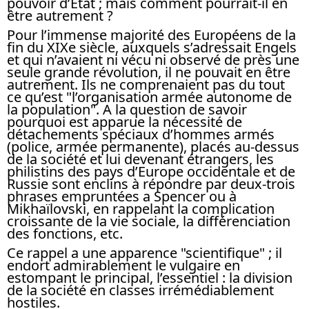
pouvoir d’Etat ; mais comment pourrait-il en
être autrement ?
Pour l’immense majorité des Européens de la
fin du XIXe siècle, auxquels s’adressait Engels
et qui n’avaient ni vécu ni observé de près une
seule grande révolution, il ne pouvait en être
autrement. Ils ne comprenaient pas du tout
ce qu’est "l’organisation armée autonome de
la population". A la question de savoir
pourquoi est apparue la nécessité de
détachements spéciaux d’hommes armés
(police, armée permanente), placés au-dessus
de la société et lui devenant étrangers, les
philistins des pays d’Europe occidentale et de
Russie sont enclins à répondre par deux-trois
phrases empruntées a Spencer ou à
Mikhaïlovski, en rappelant la complication
croissante de la vie sociale, la différenciation
des fonctions, etc.
Ce rappel a une apparence "scientifique" ; il
endort admirablement le vulgaire en
estompant le principal, l’essentiel : la division
de la société en classes irrémédiablement
hostiles.