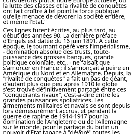
considérons plutôt notre Europe actuelle, où
la lutte des classes et la rivalité de conquêtes
ont fait croître à tel point la force publique
qu’elle menace de dévorer la société entière,
et même l’Etat."
Ces lignes furent écrites, au plus tard, au
début des années 90. La dernière préface
d’Engels est datée du 16 juin 1891. A cette
époque, le tournant opéré vers l’impérialisme,
- domination absolue des trusts, toute-
puissance des grosses banques, grande
politique coloniale, etc., - ne faisait que
s’amorcer en France ; il s’annonçait à peine en
Amérique du Nord et en Allemagne. Depuis, la
"rivalité de conquêtes" a fait un pas de géant,
d’autant plus que peu après 1910 le globe
s’est trouvé définitivement partagé entre ces
"conquérants rivaux", c’est-à-dire entre les
grandes puissances spoliatrices. Les
armements militaires et navals se sont depuis
lors démesurément accrus, et pendant la
guerre de rapine de 1914-1917 pour la
domination de l’Angleterre ou de l’Allemagne
sur le monde, pour le partage du butin un
pouvoir d’Etat rapace a "dévoré" toutes les