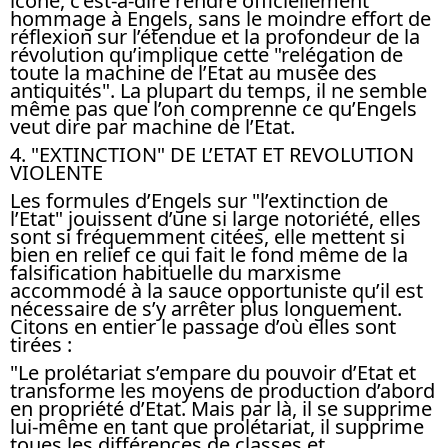
icône, c’est-à-dire rendre officiellement
hommage à Engels, sans le moindre effort de
réflexion sur l’étendue et la profondeur de la
révolution qu’implique cette "relégation de
toute la machine de l’Etat au musée des
antiquités". La plupart du temps, il ne semble
même pas que l’on comprenne ce qu’Engels
veut dire par machine de l’Etat.
4. "EXTINCTION" DE L’ETAT ET REVOLUTION
VIOLENTE
Les formules d’Engels sur "l’extinction de
l’Etat" jouissent d’une si large notoriété, elles
sont si fréquemment citées, elle mettent si
bien en relief ce qui fait le fond même de la
falsification habituelle du marxisme
accommodé à la sauce opportuniste qu’il est
nécessaire de s’y arrêter plus longuement.
Citons en entier le passage d’où elles sont
tirées :
"Le prolétariat s’empare du pouvoir d’Etat et
transforme les moyens de production d’abord
en propriété d’Etat. Mais par là, il se supprime
lui-même en tant que prolétariat, il supprime
toues les différences de classes et