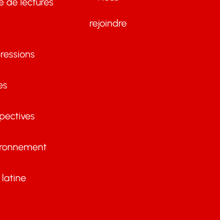
te de lectures
rejoindre
ressions
es
pectives
ironnement
latine