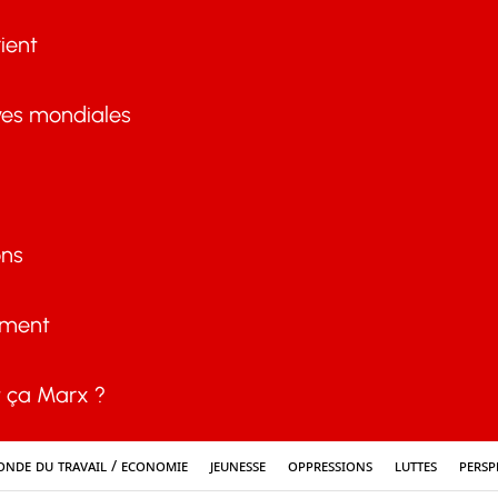
ient
ves mondiales
ons
ement
ça Marx ?
nde du travail / Economie
Jeunesse
Oppressions
Luttes
Persp